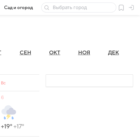
Сад и огород
Товары для дачи
Г
СЕН
ОКТ
НОЯ
ДЕК
Вс
6
+19°
+17°