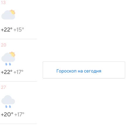
13
+22°
+15°
20
Гороскоп на сегодня
+22°
+17°
27
+20°
+17°