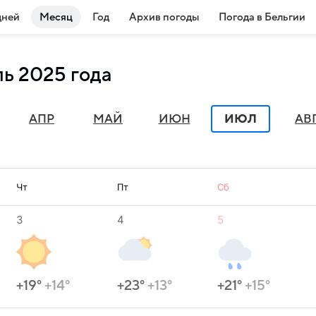
дней
Месяц
Год
Архив погоды
Погода в Бельгии
ль 2025 года
АПР
МАЙ
ИЮН
ИЮЛ
АВ
Чт
Пт
Сб
3
4
5
+19°
+14°
+23°
+13°
+21°
+15°