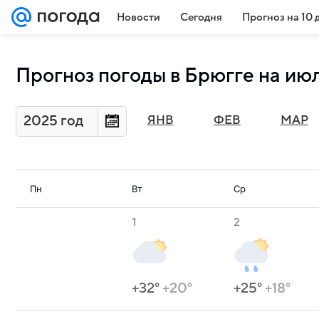
Новости
Сегодня
Прогноз на 10 
Прогноз погоды в Брюгге на ию
2025 год
ЯНВ
ФЕВ
МАР
Пн
Вт
Ср
1
2
+32°
+20°
+25°
+18°