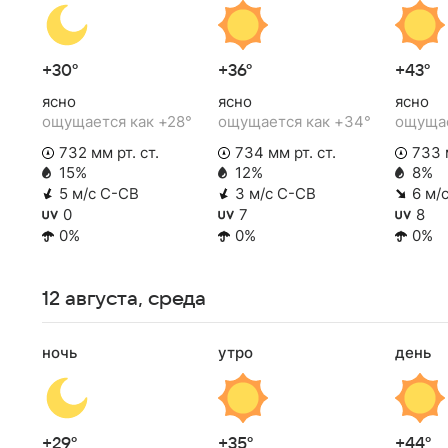
+30°
+36°
+43°
ясно
ясно
ясно
ощущается как +28°
ощущается как +34°
ощущае
732 мм рт. ст.
734 мм рт. ст.
733 м
15%
12%
8%
5 м/с С-СВ
3 м/с С-СВ
6 м/
0
7
8
0%
0%
0%
12 августа, среда
ночь
утро
день
+29°
+35°
+44°