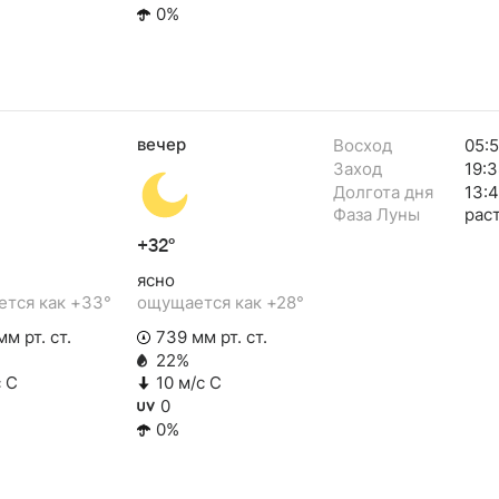
0%
вечер
Восход
05:
Заход
19:3
Долгота дня
13:
Фаза Луны
рас
+32°
ясно
тся как +33°
ощущается как +28°
м рт. ст.
739 мм рт. ст.
22%
с С
10 м/с С
0
0%