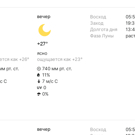
вечер
Восход
05:
Заход
19:3
Долгота дня
13:
Фаза Луны
рас
+27°
ясно
тся как +26°
ощущается как +23°
м рт. ст.
740 мм рт. ст.
11%
/с С
7 м/с С
0
0%
вечер
Восход
05: