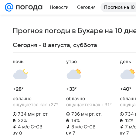
Новости
Сегодня
Прогноз на 10
Прогноз погоды в Бухаре на 10 дн
Сегодня - 8 августа, суббота
ночь
утро
день
+28°
+33°
+40°
облачно
облачно
облачн
ощущается как +27°
ощущается как +31°
ощущае
734 мм рт. ст.
736 мм рт. ст.
734 м
22%
19%
12%
4 м/с С-СВ
8 м/с С-СВ
7 м/
0
7
7