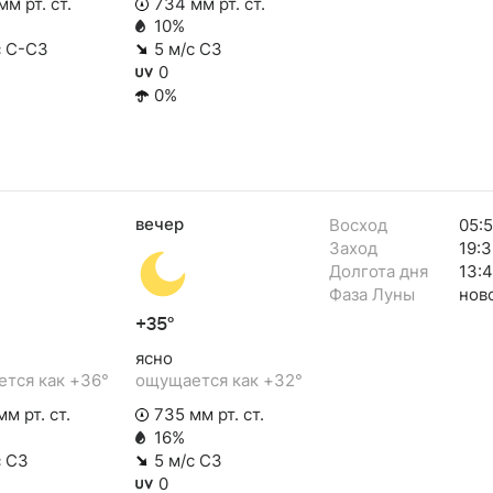
м рт. ст.
734 мм рт. ст.
10%
с С-СЗ
5 м/с СЗ
0
0%
вечер
Восход
05:
Заход
19:3
Долгота дня
13:
Фаза Луны
нов
+35°
ясно
тся как +36°
ощущается как +32°
м рт. ст.
735 мм рт. ст.
16%
с СЗ
5 м/с СЗ
0