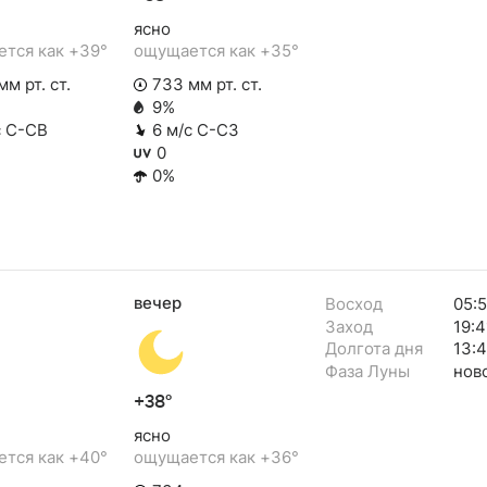
ясно
тся как +39°
ощущается как +35°
м рт. ст.
733 мм рт. ст.
9%
с С-СВ
6 м/с С-СЗ
0
0%
вечер
Восход
05:5
Заход
19:4
Долгота дня
13:
Фаза Луны
нов
+38°
ясно
тся как +40°
ощущается как +36°