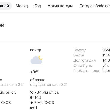
 дней
Месяц
Год
Архив погоды
Погода в Узбеки
ей
вечер
Восход
05:
Заход
19:4
Долгота дня
14:0
Фаза Луны
убы
Геомагн. поле
спо
+36°
о
облачно
тся как +36°
ощущается как +32°
м рт. ст.
734 мм рт. ст.
14%
с С-СВ
7 м/с С-СЗ
1