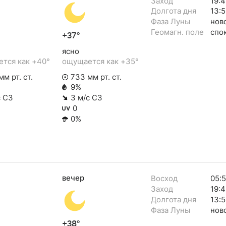
Заход
19:
Долгота дня
13:
Фаза Луны
нов
Геомагн. поле
спо
+37°
ясно
тся как +40°
ощущается как +35°
м рт. ст.
733 мм рт. ст.
9%
с СЗ
3 м/с СЗ
0
0%
вечер
Восход
05:
Заход
19:4
Долгота дня
13:5
Фаза Луны
нов
+38°