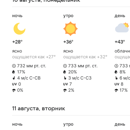
10 августа, понедельник
ночь
утро
день
+28°
+36°
+43°
ясно
ясно
облачн
ощущается как +27°
ощущается как +32°
ощущае
732 мм рт. ст.
733 мм рт. ст.
733 м
17%
20%
8%
4 м/с С-СВ
3 м/с С-СЗ
6 м/
0
7
8
0%
2%
17%
11 августа, вторник
ночь
утро
день