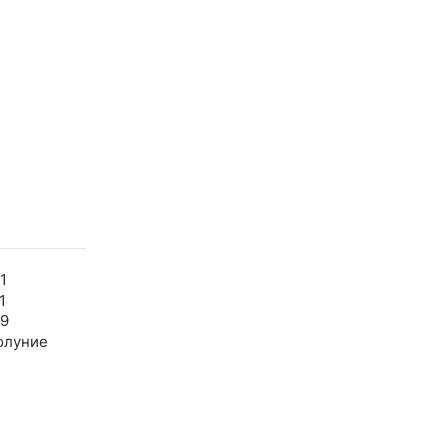
1
1
49
олуние