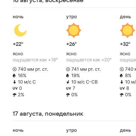
16 августа, воскресенье
ночь
утро
день
+22°
+26°
+32°
ясно
ясно
ясно
ощущается как +18°
ощущается как +20°
ощущае
740 мм рт. ст.
741 мм рт. ст.
740 м
16%
19%
8%
10 м/с С
10 м/с С-СВ
10 м
0
7
8
2%
0%
0%
17 августа, понедельник
ночь
утро
день