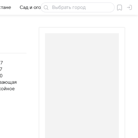
стане
Сад и огород
Товары для дачи
47
7
0
вающая
койное