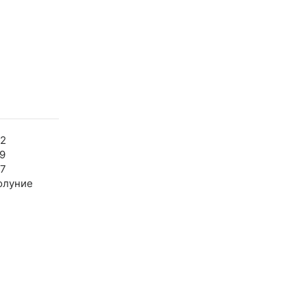
52
9
47
олуние