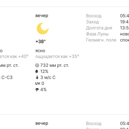
вечер
Восход
05:
Заход
19:
Долгота дня
13:5
Фаза Луны
нов
Геомагн. поле
спо
+38°
о
ясно
тся как +40°
ощущается как +35°
м рт. ст.
732 мм рт. ст.
12%
с С-СЗ
3 м/с С
0
4%
вечер
Восход
05: