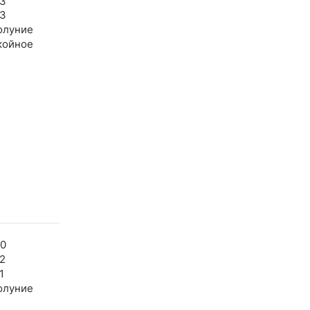
43
53
олуние
койное
50
2
1
олуние