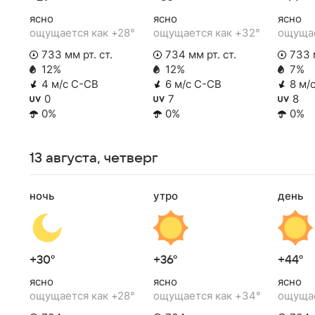
ясно
ясно
ясно
ощущается как +28°
ощущается как +32°
ощущае
733 мм рт. ст.
734 мм рт. ст.
733 м
12%
12%
7%
4 м/с С-СВ
6 м/с С-СВ
8 м/
0
7
8
0%
0%
0%
13 августа, четверг
ночь
утро
день
+30°
+36°
+44°
ясно
ясно
ясно
ощущается как +28°
ощущается как +34°
ощущае