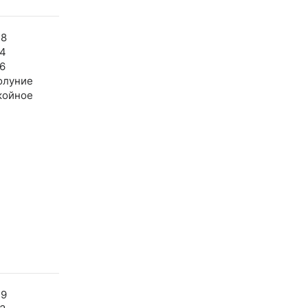
48
44
6
олуние
койное
49