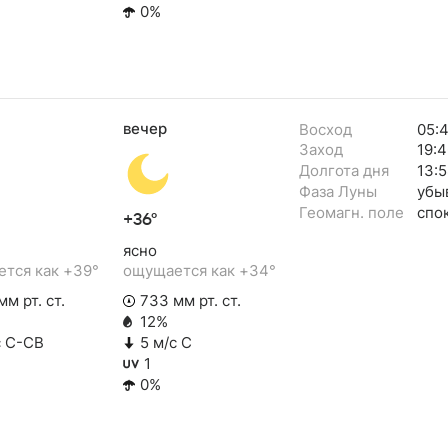
0%
вечер
Восход
05:
Заход
19:4
Долгота дня
13:5
Фаза Луны
убы
Геомагн. поле
спо
+36°
ясно
тся как +39°
ощущается как +34°
м рт. ст.
733 мм рт. ст.
12%
с С-СВ
5 м/с С
1
0%