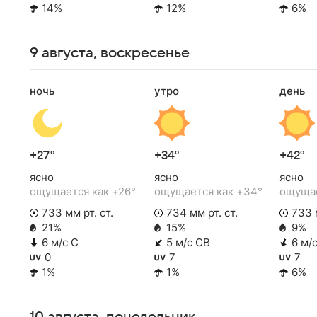
14%
12%
6%
9 августа, воскресенье
ночь
утро
день
+27°
+34°
+42°
ясно
ясно
ясно
ощущается как +26°
ощущается как +34°
ощущае
733 мм рт. ст.
734 мм рт. ст.
733 м
21%
15%
9%
6 м/с С
5 м/с СВ
6 м/
0
7
7
1%
1%
6%