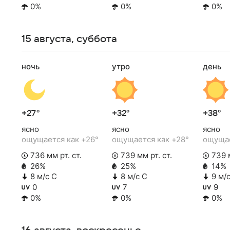
0%
0%
0%
15 августа, суббота
ночь
утро
день
+27°
+32°
+38°
ясно
ясно
ясно
ощущается как +26°
ощущается как +28°
ощущае
736 мм рт. ст.
739 мм рт. ст.
739 м
26%
25%
14%
8 м/с С
8 м/с С
9 м/
0
7
9
0%
0%
0%