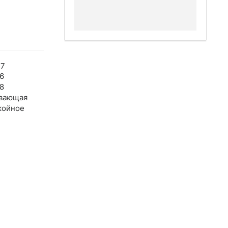
47
6
8
вающая
койное