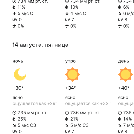
734 мм рт. ст.
734 мм рт. ст.
734 м
11%
10%
6%
5 м/с С
4 м/с С
6 м/
0
7
8
0%
0%
0%
14 августа, пятница
ночь
утро
день
+30°
+34°
+40°
ясно
ясно
ясно
ощущается как +29°
ощущается как +32°
ощущае
735 мм рт. ст.
736 мм рт. ст.
735 м
25%
21%
14%
5 м/с СЗ
5 м/с СЗ
7 м/
0
7
8