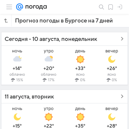
Прогноз погоды в Бургосе на 7 дней
Сегодня - 10 августа, понедельник
ночь
утро
день
вечер
+14°
+20°
+33°
+26°
облачно
облачно
ясно
ясно
15%
17%
0%
0%
11 августа, вторник
ночь
утро
день
вечер
+15°
+22°
+35°
+28°