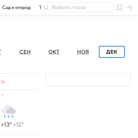
Сад и огород
Товары для дачи
Г
СЕН
ОКТ
НОЯ
ДЕК
Вс
7
+13°
+12°