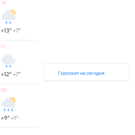
14
+13°
+7°
21
Гороскоп на сегодня
+12°
+7°
28
+9°
+1°