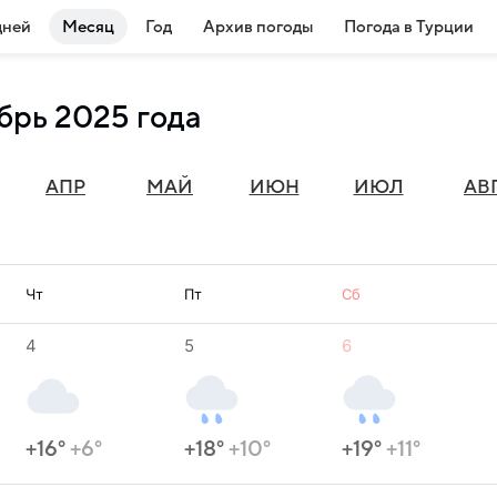
дней
Месяц
Год
Архив погоды
Погода в Турции
брь 2025 года
АПР
МАЙ
ИЮН
ИЮЛ
АВ
Чт
Пт
Сб
4
5
6
+16°
+6°
+18°
+10°
+19°
+11°