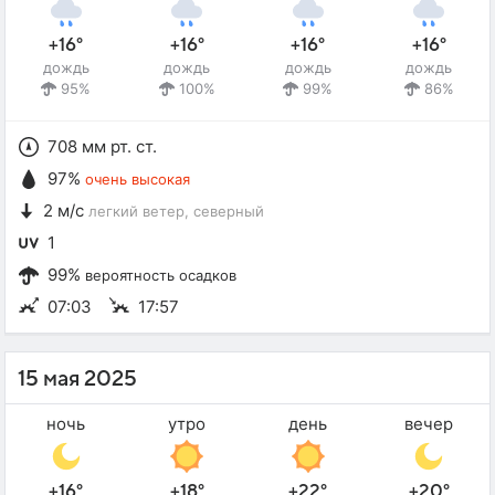
+16°
+16°
+16°
+16°
дождь
дождь
дождь
дождь
95%
100%
99%
86%
708 мм рт. ст.
97%
очень высокая
2 м/с
легкий ветер
, северный
1
99%
вероятность осадков
07:03
17:57
15 мая 2025
ночь
утро
день
вечер
+16°
+18°
+22°
+20°