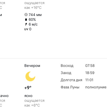
тся
ощущается
°C
как +16°C
м
744 мм
60%
6 м/с
0
Вечером
Восход
07:58
Заход
18:59
Долгота дня
11:01
Фаза Луны
полнолуние
+9°
ачно
ясно
тся
ощущается
°C
как +6°C