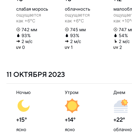
слабая морось
облачность
малообл
ощущается
ощущается
ощущае
как +6°C
как +6°C
как +10
742 мм
745 мм
747 м
93%
93%
54%
2 м/с
2 м/с
2 м/с
0
1
2
11 ОКТЯБРЯ
2023
Ночью
Утром
Днем
+15°
+14°
+22°
ясно
ясно
облачно