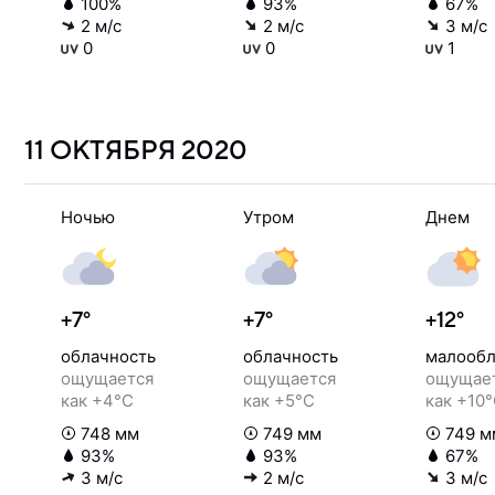
100%
93%
67%
2 м/с
2 м/с
3 м/с
0
0
1
11 ОКТЯБРЯ
2020
Ночью
Утром
Днем
+7°
+7°
+12°
облачность
облачность
малообл
ощущается
ощущается
ощущае
как +4°C
как +5°C
как +10
748 мм
749 мм
749 м
93%
93%
67%
3 м/с
2 м/с
3 м/с