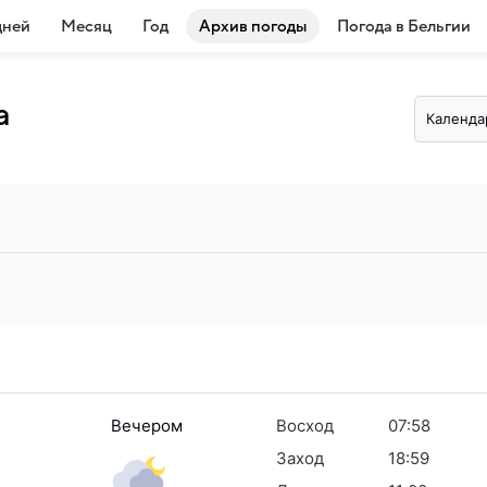
дней
Месяц
Год
Архив погоды
Погода в Бельгии
а
Календа
Вечером
Восход
07:58
Заход
18:59