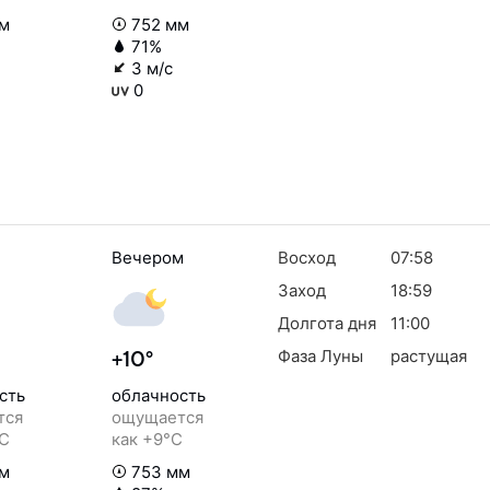
м
752 мм
71%
3 м/с
0
Вечером
Восход
07:58
Заход
18:59
Долгота дня
11:00
Фаза Луны
растущая
+10°
сть
облачность
тся
ощущается
°C
как +9°C
м
753 мм