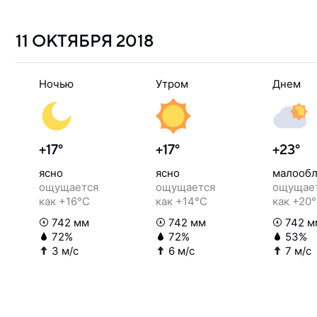
11 ОКТЯБРЯ
2018
Ночью
Утром
Днем
+17°
+17°
+23°
ясно
ясно
малообл
ощущается
ощущается
ощущае
как +16°C
как +14°C
как +20
742 мм
742 мм
742 м
72%
72%
53%
3 м/с
6 м/с
7 м/с