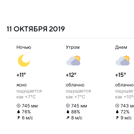
11 ОКТЯБРЯ
2019
Ночью
Утром
Днем
+11°
+12°
+15°
ясно
облачно
облачно
ощущается
ощущается
ощущае
как +7°C
как +7°C
как +10
745 мм
745 мм
743 м
76%
88%
72%
6 м/с
8 м/с
9 м/с