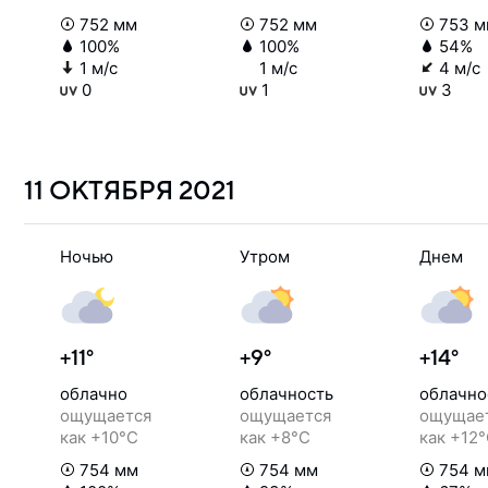
752 мм
752 мм
753 м
100%
100%
54%
1 м/с
1 м/с
4 м/с
0
1
3
11 ОКТЯБРЯ
2021
Ночью
Утром
Днем
+11°
+9°
+14°
облачно
облачность
облачно
ощущается
ощущается
ощущае
как +10°C
как +8°C
как +12
754 мм
754 мм
754 м