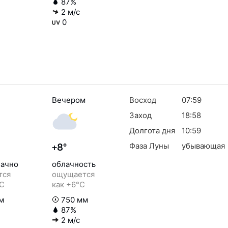
87%
2 м/с
0
Вечером
Восход
07:59
Заход
18:58
Долгота дня
10:59
Фаза Луны
убывающая
+8°
ачно
облачность
тся
ощущается
°C
как +6°C
м
750 мм
87%
2 м/с