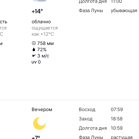
Долгота дня
11:00
Фаза Луны
убывающая
+14°
сть
облачно
тся
ощущается
°C
как +12°C
м
758 мм
72%
3 м/с
0
Вечером
Восход
07:59
Заход
18:58
Долгота дня
10:59
Фаза Луны
растущая
+7°