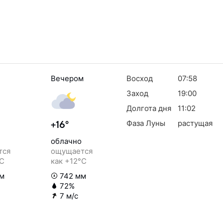
Вечером
Восход
07:58
Заход
19:00
Долгота дня
11:02
Фаза Луны
растущая
+16°
облачно
тся
ощущается
°C
как +12°C
м
742 мм
72%
7 м/с