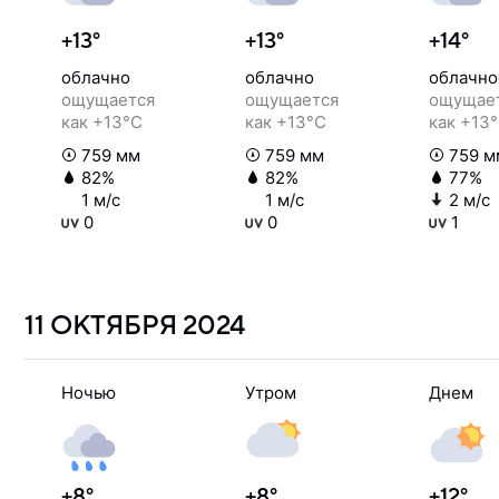
+13°
+13°
+14°
облачно
облачно
облачно
ощущается
ощущается
ощущае
как +13°C
как +13°C
как +13
759 мм
759 мм
759 м
82%
82%
77%
1 м/с
1 м/с
2 м/с
0
0
1
11 ОКТЯБРЯ
2024
Ночью
Утром
Днем
+8°
+8°
+12°