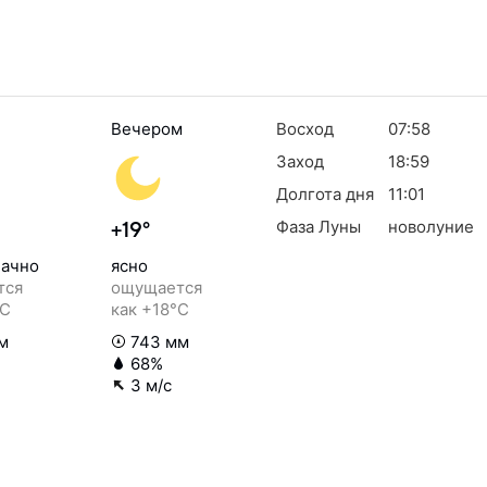
Вечером
Восход
07:58
Заход
18:59
Долгота дня
11:01
Фаза Луны
новолуние
+19°
ачно
ясно
тся
ощущается
°C
как +18°C
м
743 мм
68%
3 м/с