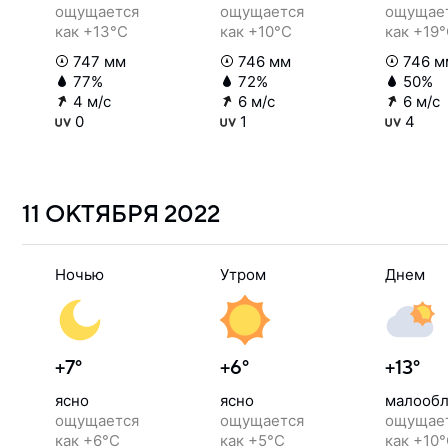
ощущается
ощущается
ощущае
как +13°C
как +10°C
как +19
747 мм
746 мм
746 м
77%
72%
50%
4 м/с
6 м/с
6 м/с
0
1
4
11 ОКТЯБРЯ
2022
Ночью
Утром
Днем
+7°
+6°
+13°
ясно
ясно
малообл
ощущается
ощущается
ощущае
как +6°C
как +5°C
как +10