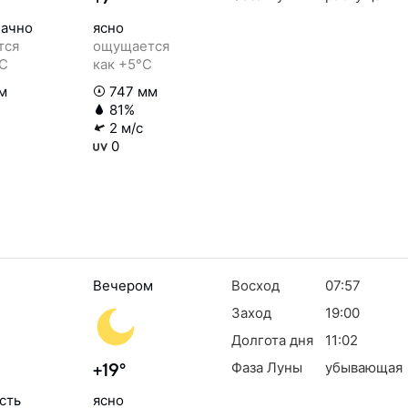
ачно
ясно
тся
ощущается
°C
как +5°C
м
747 мм
81%
2 м/с
0
Вечером
Восход
07:57
Заход
19:00
Долгота дня
11:02
Фаза Луны
убывающая
+19°
сть
ясно