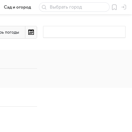
Сад и огород
Товары для дачи
рь погоды