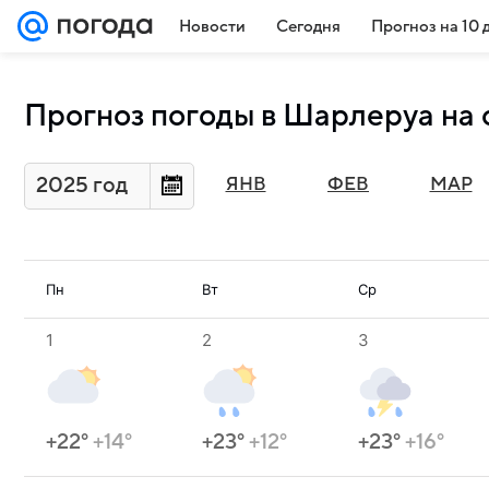
Новости
Сегодня
Прогноз на 10 
Прогноз погоды в Шарлеруа на 
2025 год
ЯНВ
ФЕВ
МАР
Пн
Вт
Ср
1
2
3
+22°
+14°
+23°
+12°
+23°
+16°