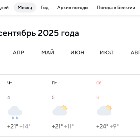
дней
Месяц
Год
Архив погоды
Погода в Бельгии
сентябрь 2025 года
АПР
МАЙ
ИЮН
ИЮЛ
АВ
Чт
Пт
Сб
4
5
6
+21°
+14°
+21°
+11°
+24°
+9°