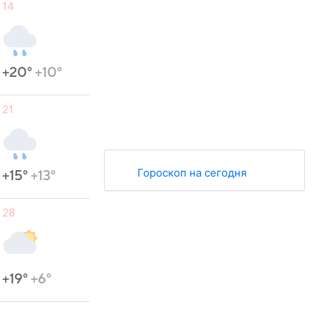
14
+20°
+10°
21
Гороскоп на сегодня
+15°
+13°
28
+19°
+6°