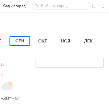
Сад и огород
Товары для дачи
Г
СЕН
ОКТ
НОЯ
ДЕК
Вс
7
+30°
+12°