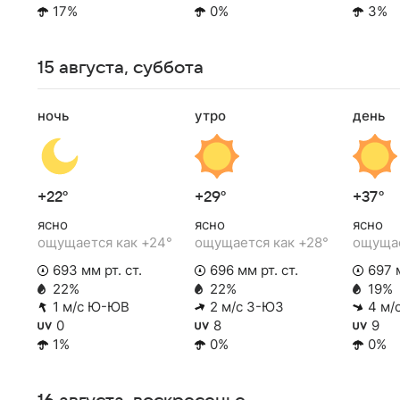
17%
0%
3%
15 августа, суббота
ночь
утро
день
+22°
+29°
+37°
ясно
ясно
ясно
ощущается как +24°
ощущается как +28°
ощущае
693 мм рт. ст.
696 мм рт. ст.
697 м
22%
22%
19%
1 м/с Ю-ЮВ
2 м/с З-ЮЗ
4 м/
0
8
9
1%
0%
0%