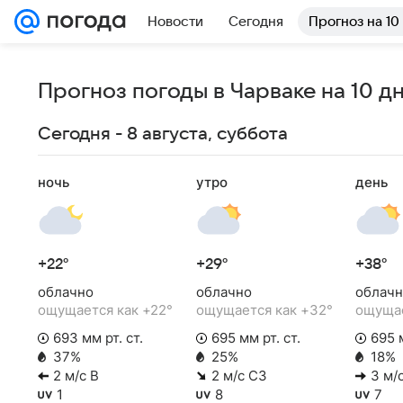
Новости
Сегодня
Прогноз на 10
Прогноз погоды в Чарваке на 10 д
Сегодня - 8 августа, суббота
ночь
утро
день
+22°
+29°
+38°
облачно
облачно
облачн
ощущается как +22°
ощущается как +32°
ощущае
693 мм рт. ст.
695 мм рт. ст.
695 м
37%
25%
18%
2 м/с В
2 м/с СЗ
3 м/
1
8
7