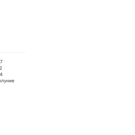
27
2
54
олуние