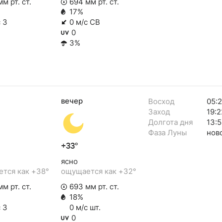
м рт. ст.
694 мм рт. ст.
17%
 З
0 м/с СВ
0
3%
вечер
Восход
05:
Заход
19:2
Долгота дня
13:
Фаза Луны
нов
+33°
ясно
тся как +38°
ощущается как +32°
м рт. ст.
693 мм рт. ст.
18%
 З
0 м/с шт.
0