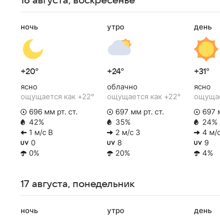
16 августа, воскресенье
ночь
утро
день
+20°
+24°
+31°
ясно
облачно
ясно
ощущается как +22°
ощущается как +22°
ощущае
696 мм рт. ст.
697 мм рт. ст.
697 м
42%
35%
24%
1 м/с В
2 м/с З
4 м/
0
8
9
0%
20%
4%
17 августа, понедельник
ночь
утро
день