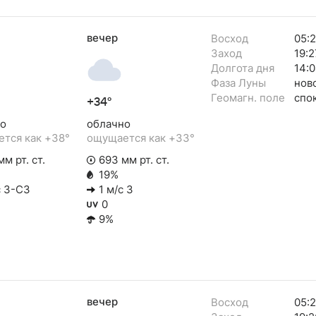
вечер
Восход
05:
Заход
19:2
Долгота дня
14:
Фаза Луны
нов
Геомагн. поле
спо
+34°
о
облачно
тся как +38°
ощущается как +33°
м рт. ст.
693 мм рт. ст.
19%
с З-СЗ
1 м/с З
0
9%
вечер
Восход
05: