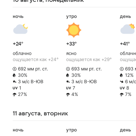
10 августа, понедельник
ночь
утро
день
+24°
+33°
+41°
облачно
ясно
облачн
ощущается как +24°
ощущается как +29°
ощущае
692 мм рт. ст.
693 мм рт. ст.
693 м
30%
30%
12%
3 м/с В-ЮВ
3 м/с В-ЮВ
6 м/
1
7
8
27%
4%
7%
11 августа, вторник
ночь
утро
день