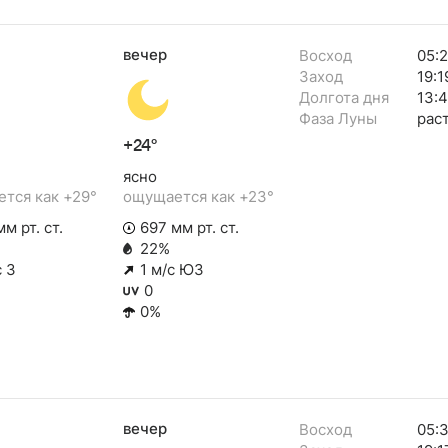
вечер
Восход
05:
Заход
19:1
Долгота дня
13:
Фаза Луны
рас
+24°
ясно
тся как +29°
ощущается как +23°
м рт. ст.
697 мм рт. ст.
22%
с З
1 м/с ЮЗ
0
0%
вечер
Восход
05: