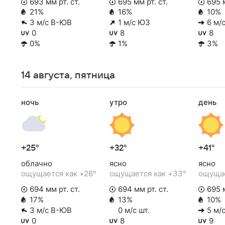
693 мм рт. ст.
695 мм рт. ст.
695 м
21%
16%
10%
3 м/с В-ЮВ
1 м/с ЮЗ
6 м/с
0
8
8
0%
1%
3%
14 августа, пятница
ночь
утро
день
+25°
+32°
+41°
облачно
ясно
ясно
ощущается как +26°
ощущается как +33°
ощущае
694 мм рт. ст.
694 мм рт. ст.
695 м
17%
13%
10%
3 м/с В-ЮВ
0 м/с шт.
5 м/с
0
8
9