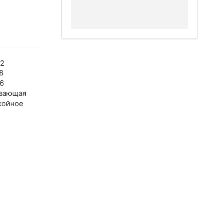
22
8
6
вающая
койное