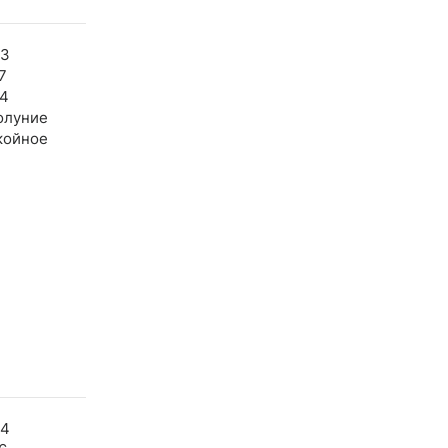
23
7
04
олуние
койное
24