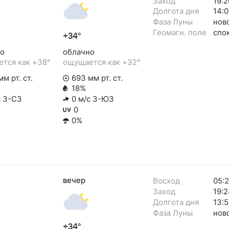
Заход
19:2
Долгота дня
14:0
Фаза Луны
нов
Геомагн. поле
спо
+34°
о
облачно
тся как +38°
ощущается как +32°
м рт. ст.
693 мм рт. ст.
18%
с З-СЗ
0 м/с З-ЮЗ
0
0%
вечер
Восход
05:
Заход
19:2
Долгота дня
13:5
Фаза Луны
нов
+34°