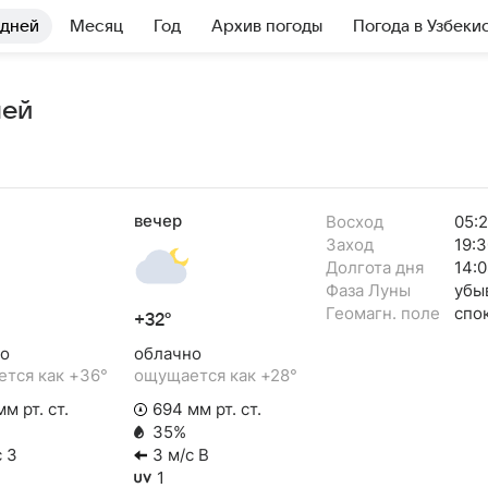
 дней
Месяц
Год
Архив погоды
Погода в Узбеки
ней
вечер
Восход
05:2
Заход
19:3
Долгота дня
14:0
Фаза Луны
убы
Геомагн. поле
спо
+32°
о
облачно
тся как +36°
ощущается как +28°
м рт. ст.
694 мм рт. ст.
35%
с З
3 м/с В
1