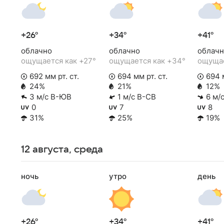
+26°
+34°
+41°
облачно
облачно
облачн
ощущается как +27°
ощущается как +34°
ощущае
692 мм рт. ст.
694 мм рт. ст.
694 м
24%
21%
12%
3 м/с В-ЮВ
1 м/с В-СВ
6 м/
0
7
8
31%
25%
19%
12 августа, среда
ночь
утро
день
+26°
+34°
+41°