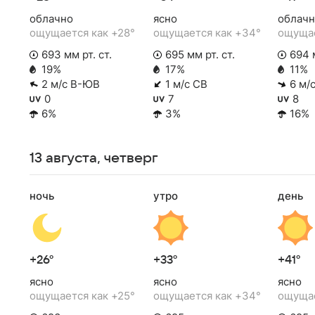
облачно
ясно
облачн
ощущается как +28°
ощущается как +34°
ощущае
693 мм рт. ст.
695 мм рт. ст.
694 м
19%
17%
11%
2 м/с В-ЮВ
1 м/с СВ
6 м/
0
7
8
6%
3%
16%
13 августа, четверг
ночь
утро
день
+26°
+33°
+41°
ясно
ясно
ясно
ощущается как +25°
ощущается как +34°
ощущае