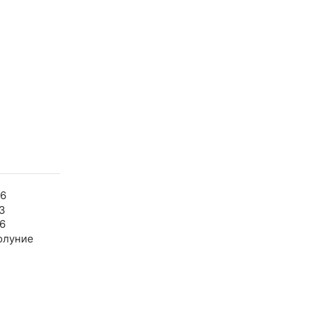
26
3
6
олуние