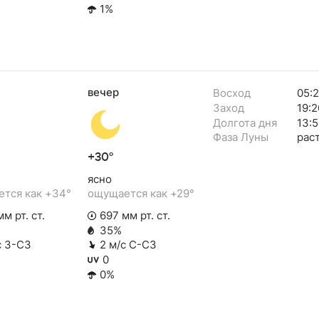
1%
вечер
Восход
05:
Заход
19:2
Долгота дня
13:5
Фаза Луны
рас
+30°
ясно
тся как +34°
ощущается как +29°
м рт. ст.
697 мм рт. ст.
35%
с З-СЗ
2 м/с С-СЗ
0
0%