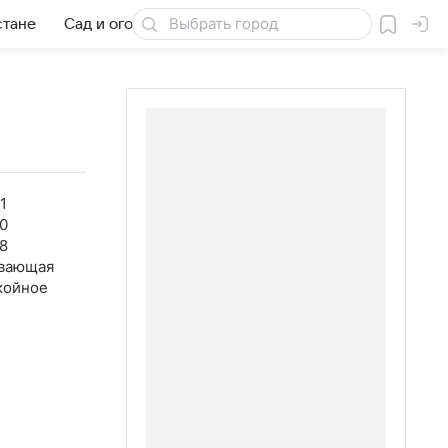
стане
Сад и огород
Товары для дачи
1
0
8
вающая
койное