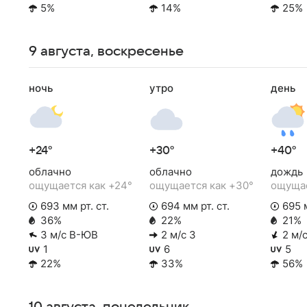
5%
14%
25%
9 августа, воскресенье
ночь
утро
день
+24°
+30°
+40°
облачно
облачно
дождь
ощущается как +24°
ощущается как +30°
ощущае
693 мм рт. ст.
694 мм рт. ст.
695 м
36%
22%
21%
3 м/с В-ЮВ
2 м/с З
2 м/
1
6
5
22%
33%
56%