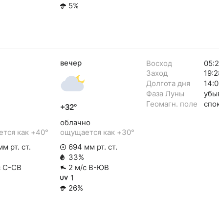
5%
вечер
Восход
05:
Заход
19:2
Долгота дня
14:0
Фаза Луны
убы
Геомагн. поле
спо
+32°
облачно
тся как +40°
ощущается как +30°
м рт. ст.
694 мм рт. ст.
33%
с С-СВ
2 м/с В-ЮВ
1
26%