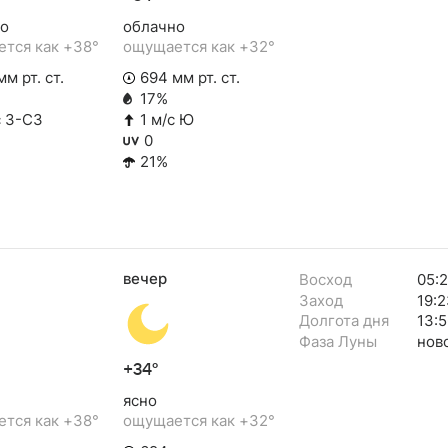
о
облачно
тся как +38°
ощущается как +32°
м рт. ст.
694 мм рт. ст.
17%
с З-СЗ
1 м/с Ю
0
21%
вечер
Восход
05:
Заход
19:2
Долгота дня
13:5
Фаза Луны
нов
+34°
ясно
тся как +38°
ощущается как +32°