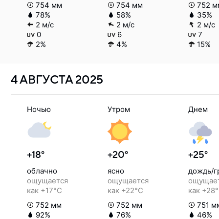
754 мм
754 мм
752 м
78%
58%
35%
2 м/с
2 м/с
2 м/с
0
6
7
2%
4%
15%
4 АВГУСТА
2025
Ночью
Утром
Днем
+18°
+20°
+25°
облачно
ясно
дождь/г
ощущается
ощущается
ощущае
как +17°C
как +22°C
как +28
752 мм
752 мм
751 м
92%
76%
46%