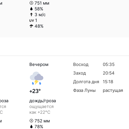
м
751 мм
58%
3 м/с
1
48%
Вечером
Восход
05:35
Заход
20:54
Долгота дня
15:18
Фаза Луны
растущая
+23°
роза
дождь/гроза
тся
ощущается
°C
как +22°C
м
752 мм
78%