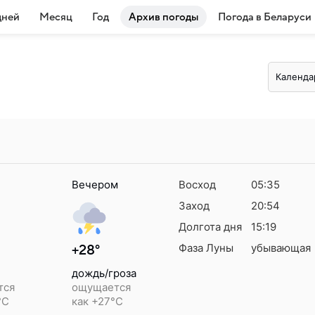
дней
Месяц
Год
Архив погоды
Погода в Беларуси
Календа
Вечером
Восход
05:35
Заход
20:54
Долгота дня
15:19
Фаза Луны
убывающая
+28°
дождь/гроза
тся
ощущается
°C
как +27°C