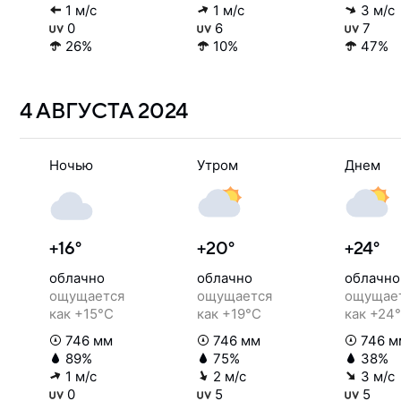
1 м/с
1 м/с
3 м/с
0
6
7
26%
10%
47%
4 АВГУСТА
2024
Ночью
Утром
Днем
+16°
+20°
+24°
облачно
облачно
облачно
ощущается
ощущается
ощущае
как +15°C
как +19°C
как +24
746 мм
746 мм
746 м
89%
75%
38%
1 м/с
2 м/с
3 м/с
0
5
5