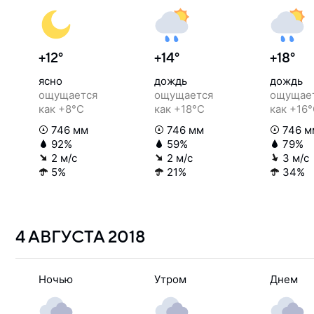
+12°
+14°
+18°
ясно
дождь
дождь
ощущается
ощущается
ощущае
как +8°C
как +18°C
как +16
746 мм
746 мм
746 м
92%
59%
79%
2 м/с
2 м/с
3 м/с
5%
21%
34%
4 АВГУСТА
2018
Ночью
Утром
Днем