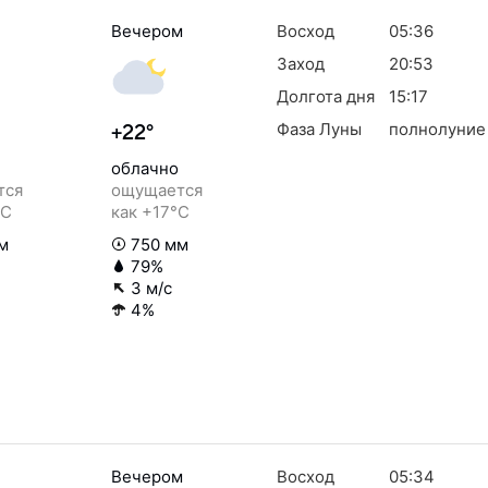
Вечером
Восход
05:36
Заход
20:53
Долгота дня
15:17
Фаза Луны
полнолуние
+22°
облачно
тся
ощущается
°C
как +17°C
м
750 мм
79%
3 м/с
4%
Вечером
Восход
05:34