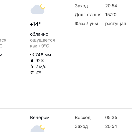
Заход
20:54
Долгота дня
15:20
Фаза Луны
растущая
+14°
облачно
тся
ощущается
°C
как +9°C
м
748 мм
92%
2 м/с
2%
Вечером
Восход
05:35
Заход
20:54