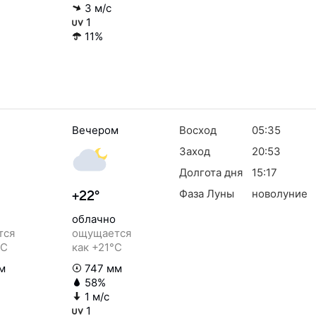
3 м/с
1
11%
Вечером
Восход
05:35
Заход
20:53
Долгота дня
15:17
Фаза Луны
новолуние
+22°
облачно
тся
ощущается
°C
как +21°C
м
747 мм
58%
1 м/с
1