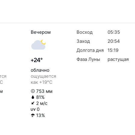
Вечером
Восход
05:35
Заход
20:54
Долгота дня
15:19
Фаза Луны
растущая
+24°
облачно
тся
ощущается
°C
как +19°C
м
753 мм
81%
2 м/с
0
13%