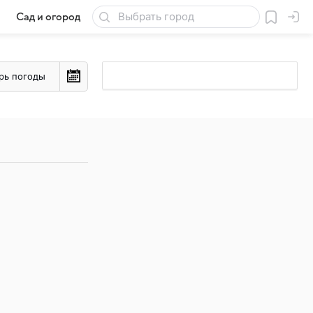
Сад и огород
Товары для дачи
рь погоды