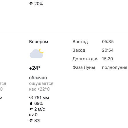
20%
Вечером
Восход
05:35
Заход
20:54
Долгота дня
15:20
Фаза Луны
полнолуние
+24°
облачно
тся
ощущается
°C
как +22°C
м
751 мм
69%
2 м/с
0
8%