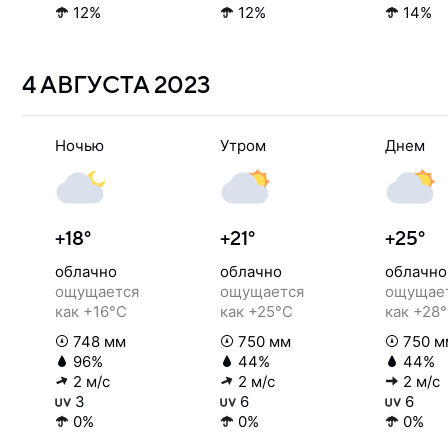
12%
12%
14%
4 АВГУСТА
2023
Ночью
Утром
Днем
+18°
+21°
+25°
облачно
облачно
облачно
ощущается
ощущается
ощущае
как +16°C
как +25°C
как +28
748 мм
750 мм
750 м
96%
44%
44%
2 м/с
2 м/с
2 м/с
3
6
6
0%
0%
0%