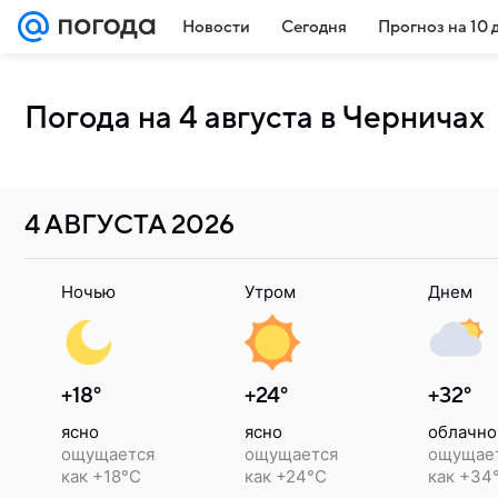
Новости
Сегодня
Прогноз на 10 
Погода на 4 августа в Черничах
4 АВГУСТА
2026
Ночью
Утром
Днем
+18°
+24°
+32°
ясно
ясно
облачно
ощущается
ощущается
ощущае
как +18°C
как +24°C
как +34