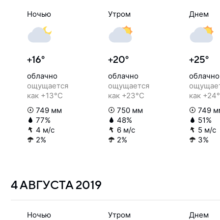
Ночью
Утром
Днем
+16°
+20°
+25°
облачно
облачно
облачно
ощущается
ощущается
ощущае
как +13°C
как +23°C
как +24
749 мм
750 мм
749 м
77%
48%
51%
4 м/с
6 м/с
5 м/с
2%
2%
3%
4 АВГУСТА
2019
Ночью
Утром
Днем