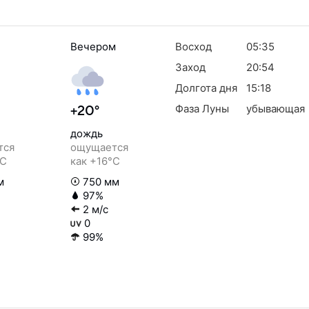
Вечером
Восход
05:35
Заход
20:54
Долгота дня
15:18
Фаза Луны
убывающая
+20°
дождь
тся
ощущается
°C
как +16°C
м
750 мм
97%
2 м/с
0
99%