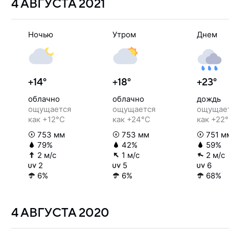
4 АВГУСТА
2021
Ночью
Утром
Днем
+14°
+18°
+23°
облачно
облачно
дождь
ощущается
ощущается
ощущае
как +12°C
как +24°C
как +22
753 мм
753 мм
751 м
79%
42%
59%
2 м/с
1 м/с
2 м/с
2
5
6
6%
6%
68%
4 АВГУСТА
2020