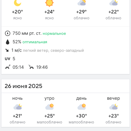
+20°
+24°
+29°
+22°
ясно
ясно
облачно
облачно
750 мм рт. ст.
нормальное
52%
оптимальная
1 м/с
легкий ветер
, северо-западный
5
05:14
19:46
26 июня 2025
ночь
утро
день
вечер
+21°
+25°
+30°
+23°
облачно
малооблачно
малооблачно
облачно