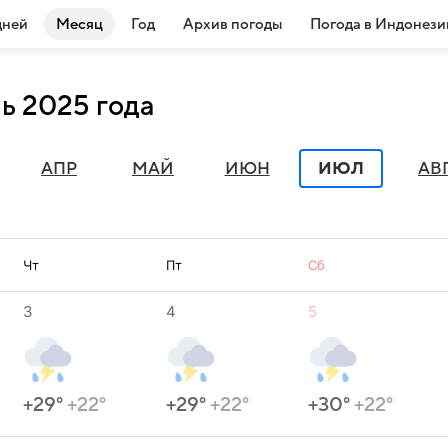
дней
Месяц
Год
Архив погоды
Погода в Индонези
ь 2025 года
АПР
МАЙ
ИЮН
ИЮЛ
АВ
Чт
Пт
Сб
3
4
5
+29°
+22°
+29°
+22°
+30°
+22°