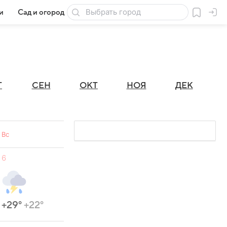
и
Сад и огород
Товары для дачи
Г
СЕН
ОКТ
НОЯ
ДЕК
Вс
6
+29°
+22°