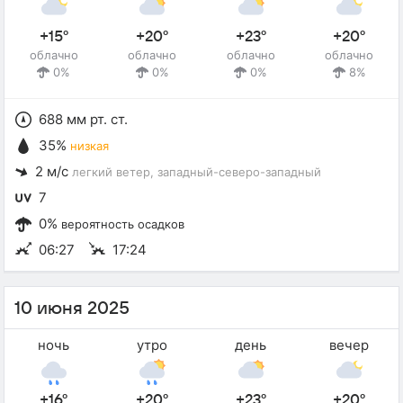
+15°
+20°
+23°
+20°
облачно
облачно
облачно
облачно
0%
0%
0%
8%
688 мм рт. ст.
35%
низкая
2 м/с
легкий ветер
, западный-северо-западный
7
0%
вероятность осадков
06:27
17:24
10 июня 2025
ночь
утро
день
вечер
+16°
+20°
+23°
+20°