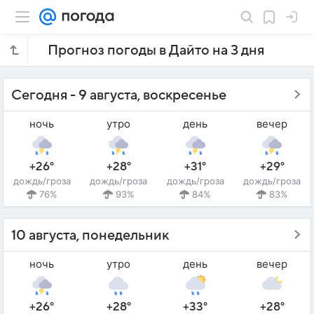
Прогноз погоды в Дайто на 3 дня
Сегодня - 9 августа, воскресенье
ночь
утро
день
вечер
+26°
+28°
+31°
+29°
дождь/гроза
дождь/гроза
дождь/гроза
дождь/гроза
76%
93%
84%
83%
10 августа, понедельник
ночь
утро
день
вечер
+26°
+28°
+33°
+28°