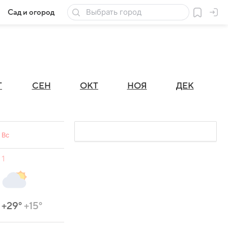
Сад и огород
Товары для дачи
Г
СЕН
ОКТ
НОЯ
ДЕК
Вс
1
+29°
+15°