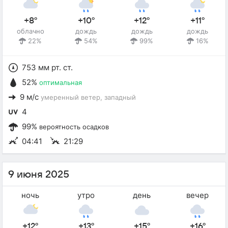
+8°
+10°
+12°
+11°
облачно
дождь
дождь
дождь
22%
54%
99%
16%
753 мм рт. ст.
52%
оптимальная
9 м/с
умеренный ветер
, западный
4
99%
вероятность осадков
04:41
21:29
9 июня 2025
ночь
утро
день
вечер
+12°
+13°
+15°
+16°