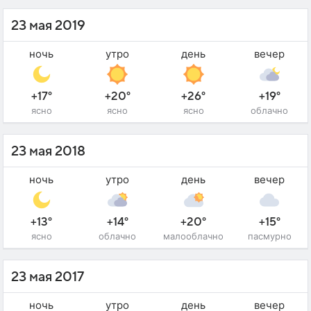
23 мая 2019
ночь
утро
день
вечер
+17°
+20°
+26°
+19°
ясно
ясно
ясно
облачно
23 мая 2018
ночь
утро
день
вечер
+13°
+14°
+20°
+15°
ясно
облачно
малооблачно
пасмурно
23 мая 2017
ночь
утро
день
вечер