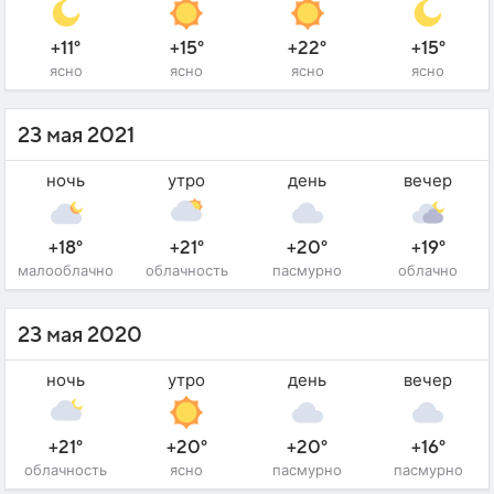
+11°
+15°
+22°
+15°
ясно
ясно
ясно
ясно
23 мая 2021
ночь
утро
день
вечер
+18°
+21°
+20°
+19°
малооблачно
облачность
пасмурно
облачно
23 мая 2020
ночь
утро
день
вечер
+21°
+20°
+20°
+16°
облачность
ясно
пасмурно
пасмурно