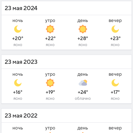
23 мая 2024
ночь
утро
день
вечер
+20°
+22°
+28°
+23°
ясно
ясно
ясно
ясно
23 мая 2023
ночь
утро
день
вечер
+16°
+19°
+24°
+17°
ясно
ясно
облачно
ясно
23 мая 2022
ночь
утро
день
вечер