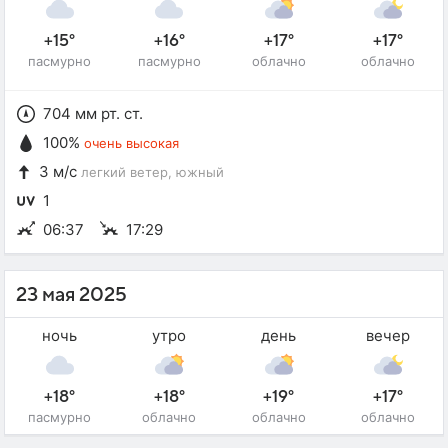
+15°
+16°
+17°
+17°
пасмурно
пасмурно
облачно
облачно
704 мм рт. ст.
100%
очень высокая
3 м/с
легкий ветер
, южный
1
06:37
17:29
23 мая 2025
ночь
утро
день
вечер
+18°
+18°
+19°
+17°
пасмурно
облачно
облачно
облачно