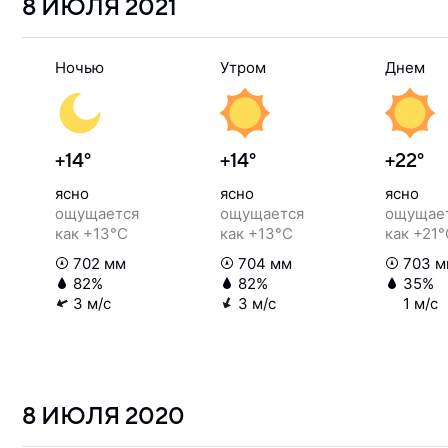
8 ИЮЛЯ
2021
Ночью
Утром
Днем
+14°
+14°
+22°
ясно
ясно
ясно
ощущается
ощущается
ощущае
как +13°C
как +13°C
как +21
702 мм
704 мм
703 м
82%
82%
35%
3 м/с
3 м/с
1 м/с
8 ИЮЛЯ
2020