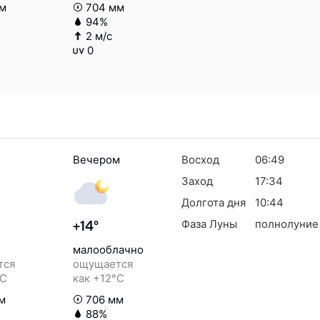
м
704 мм
94%
2 м/с
0
Вечером
Восход
06:49
Заход
17:34
Долгота дня
10:44
Фаза Луны
полнолуние
+14°
малооблачно
тся
ощущается
°C
как +12°C
м
706 мм
88%