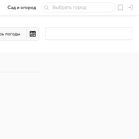
Сад и огород
Товары для дачи
рь погоды