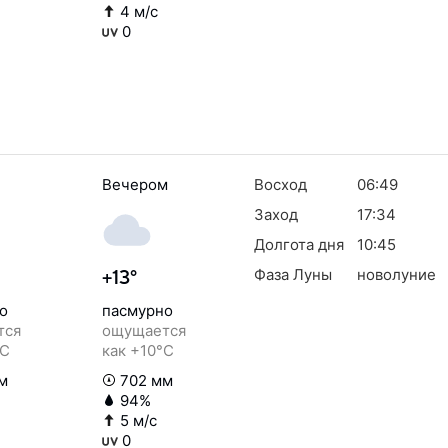
4 м/с
0
Вечером
Восход
06:49
Заход
17:34
Долгота дня
10:45
Фаза Луны
новолуние
+13°
о
пасмурно
тся
ощущается
°C
как +10°C
м
702 мм
94%
5 м/с
0