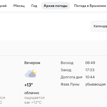
дней
Месяц
Год
Архив погоды
Погода в Бразилии
Календа
Вечером
Восход
06:49
Заход
17:33
Долгота дня
10:44
Фаза Луны
убывающая
+13°
облачно
тся
ощущается
°C
как +12°C