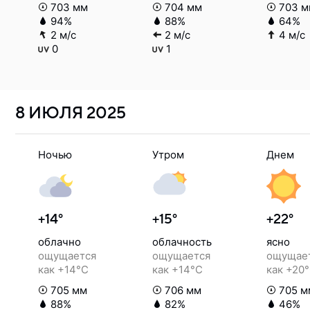
703 мм
704 мм
703 м
94%
88%
64%
2 м/с
2 м/с
4 м/с
0
1
8 ИЮЛЯ
2025
Ночью
Утром
Днем
+14°
+15°
+22°
облачно
облачность
ясно
ощущается
ощущается
ощущае
как +14°C
как +14°C
как +20
705 мм
706 мм
705 м
88%
82%
46%