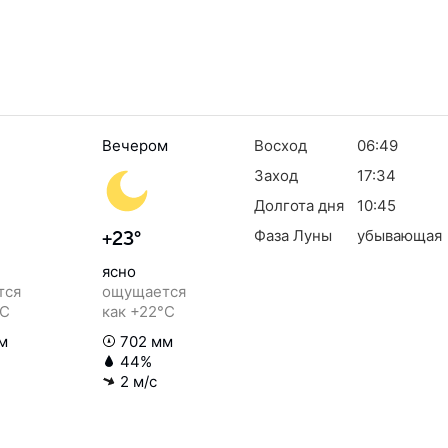
Вечером
Восход
06:49
Заход
17:34
Долгота дня
10:45
Фаза Луны
убывающая
+23°
ясно
тся
ощущается
°C
как +22°C
м
702 мм
44%
2 м/с