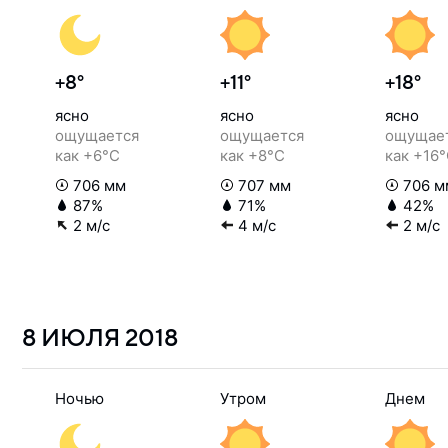
+8°
+11°
+18°
ясно
ясно
ясно
ощущается
ощущается
ощущае
как +6°C
как +8°C
как +16
706 мм
707 мм
706 м
87%
71%
42%
2 м/с
4 м/с
2 м/с
8 ИЮЛЯ
2018
Ночью
Утром
Днем