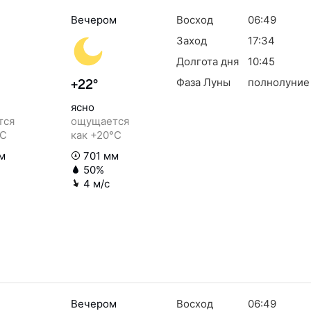
Вечером
Восход
06:49
Заход
17:34
Долгота дня
10:45
Фаза Луны
полнолуние
+22°
ясно
тся
ощущается
°C
как +20°C
м
701 мм
50%
4 м/с
Вечером
Восход
06:49