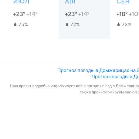
ИЮЛ
АВГ
СЕН
+23°
+14°
+23°
+14°
+18°
+10
75%
72%
73%
Прогноз погоды в Домжерицах на 
Прогноз погоды в Д
Наш проект подробно информирует вас о погоде на год в Домжерицах 
также проинформируем вас о вр