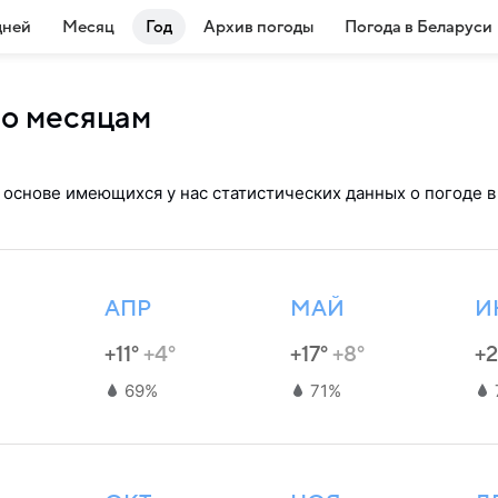
дней
Месяц
Год
Архив погоды
Погода в Беларуси
по месяцам
а основе имеющихся у нас статистических данных о погоде 
АПР
МАЙ
И
+11°
+4°
+17°
+8°
+
69%
71%