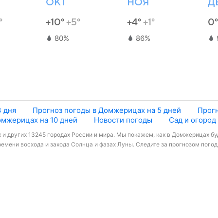
ОКТ
НОЯ
Д
°
+10°
+5°
+4°
+1°
0
80%
86%
3 дня
Прогноз погоды в Домжерицах на 5 дней
Прогн
омжерицах на 10 дней
Новости погоды
Сад и огород
и других 13245 городах России и мира. Мы покажем, как в Домжерицах буд
емени восхода и захода Солнца и фазах Луны. Следите за прогнозом погод