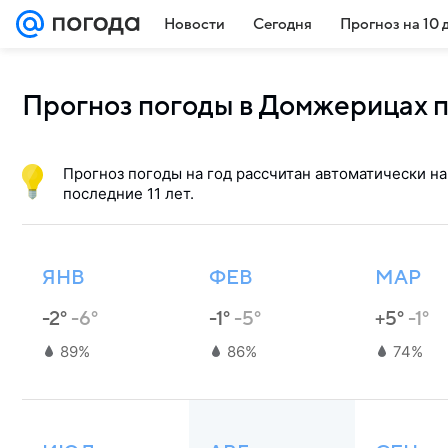
Новости
Сегодня
Прогноз на 10 
Прогноз погоды в Домжерицах 
Прогноз погоды на год рассчитан автоматически н
последние 11 лет.
ЯНВ
ФЕВ
МАР
-2°
-6°
-1°
-5°
+5°
-1°
89%
86%
74%