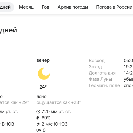
 дней
Месяц
Год
Архив погоды
Погода в России
 дней
вечер
Восход
05:0
Заход
19:2
Долгота дня
14:2
Фаза Луны
убы
Геомагн. поле
спо
+24°
о
ясно
тся как +29°
ощущается как +23°
м рт. ст.
720 мм рт. ст.
69%
с В-ЮВ
2 м/с Ю-ЮЗ
0