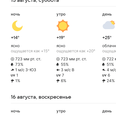
15 августа, суббота
ночь
утро
день
+14°
+19°
+25°
ясно
ясно
облачн
ощущается как +15°
ощущается как +20°
ощущае
723 мм рт. ст.
723 мм рт. ст.
722 м
73%
55%
51%
1 м/с З-ЮЗ
3 м/с В
4 м/
1
7
6
1%
6%
24%
16 августа, воскресенье
ночь
утро
день