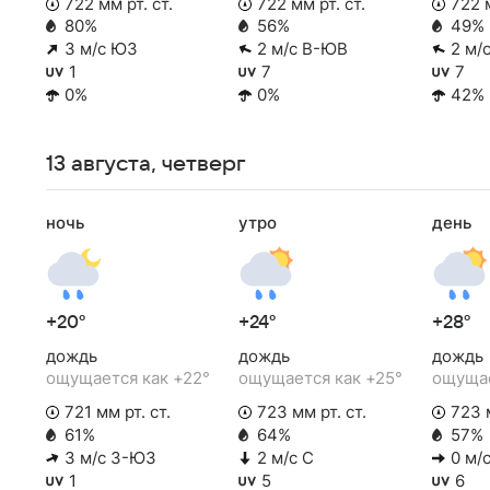
722 мм рт. ст.
722 мм рт. ст.
722 м
80%
56%
49%
3 м/с ЮЗ
2 м/с В-ЮВ
2 м/
1
7
7
0%
0%
42%
13 августа, четверг
ночь
утро
день
+20°
+24°
+28°
дождь
дождь
дождь
ощущается как +22°
ощущается как +25°
ощущае
721 мм рт. ст.
723 мм рт. ст.
723 м
61%
64%
57%
3 м/с З-ЮЗ
2 м/с С
0 м/с
1
5
6