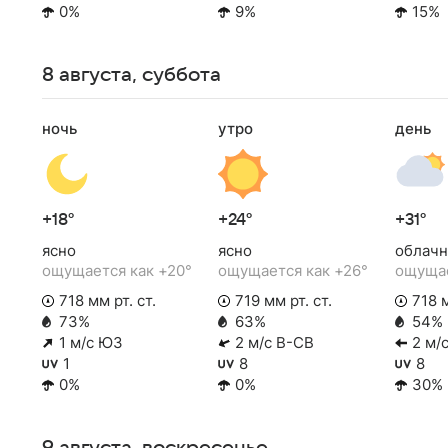
0%
9%
15%
8 августа, суббота
ночь
утро
день
+18°
+24°
+31°
ясно
ясно
облачн
ощущается как +20°
ощущается как +26°
ощущае
718 мм рт. ст.
719 мм рт. ст.
718 м
73%
63%
54%
1 м/с ЮЗ
2 м/с В-СВ
2 м/с
1
8
8
0%
0%
30%