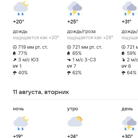
+20°
+25°
+31°
дождь
дождь/гроза
дождь/
ощущается как +20°
ощущается как +28°
ощущае
719 мм рт. ст.
721 мм рт. ст.
721 м
77%
65%
59%
3 м/с ЮЗ
1 м/с З-СЗ
2 м/
1
7
6
40%
62%
64%
11 августа, вторник
ночь
утро
день
+19°
+24°
+30°