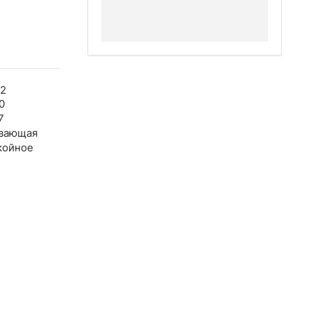
02
0
7
вающая
койное