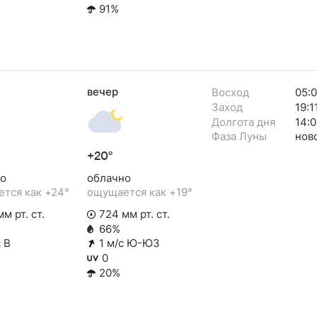
91%
вечер
Восход
05:
Заход
19:1
Долгота дня
14:0
Фаза Луны
нов
+20°
о
облачно
тся как +24°
ощущается как +19°
м рт. ст.
724 мм рт. ст.
66%
 В
1 м/с Ю-ЮЗ
0
20%