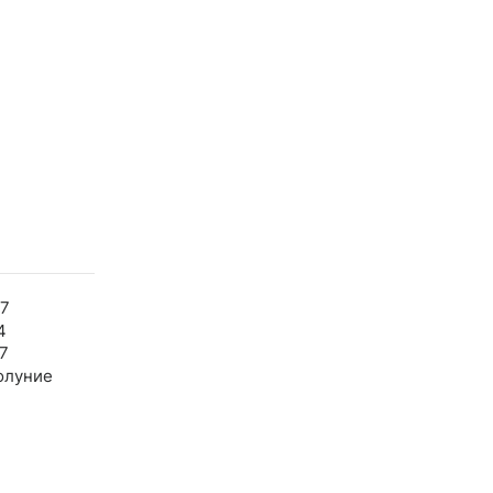
07
4
7
олуние