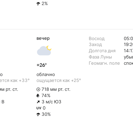
2%
вечер
Восход
05:
Заход
19:2
Долгота дня
14:1
Фаза Луны
убы
Геомагн. поле
спо
+26°
о
облачно
тся как +33°
ощущается как +25°
м рт. ст.
718 мм рт. ст.
74%
 В
3 м/с ЮЗ
0
30%