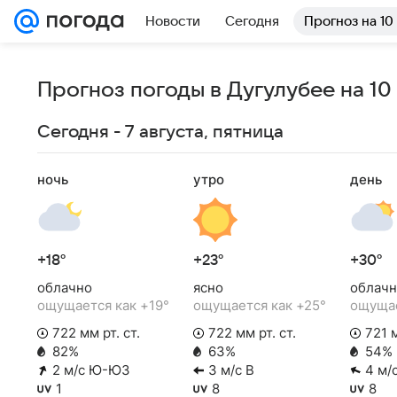
Новости
Сегодня
Прогноз на 10
Прогноз погоды в Дугулубее на 10
Сегодня - 7 августа, пятница
ночь
утро
день
+18°
+23°
+30°
облачно
ясно
облачн
ощущается как +19°
ощущается как +25°
ощущае
722 мм рт. ст.
722 мм рт. ст.
721 м
82%
63%
54%
2 м/с Ю-ЮЗ
3 м/с В
4 м/
1
8
8