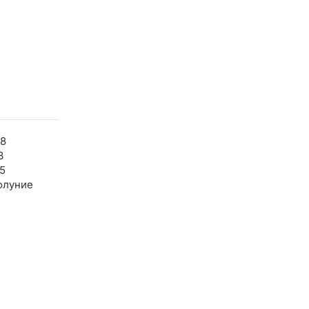
08
3
5
олуние