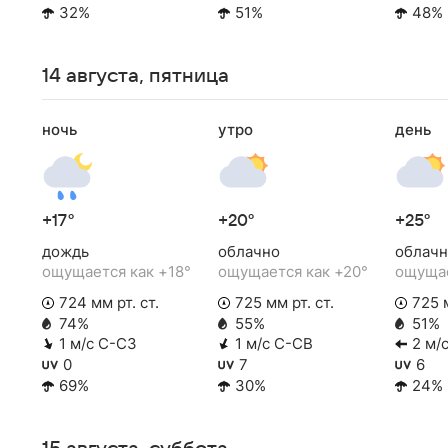
32%
51%
48%
14 августа, пятница
ночь
утро
день
+17°
+20°
+25°
дождь
облачно
облачн
ощущается как +18°
ощущается как +20°
ощущае
724 мм рт. ст.
725 мм рт. ст.
725 м
74%
55%
51%
1 м/с С-СЗ
1 м/с С-СВ
2 м/с
0
7
6
69%
30%
24%