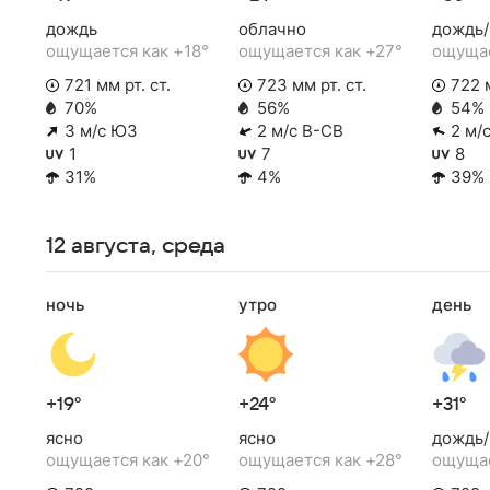
дождь
облачно
дождь/
ощущается как +18°
ощущается как +27°
ощущае
721 мм рт. ст.
723 мм рт. ст.
722 м
70%
56%
54%
3 м/с ЮЗ
2 м/с В-СВ
2 м/
1
7
8
31%
4%
39%
12 августа, среда
ночь
утро
день
+19°
+24°
+31°
ясно
ясно
дождь/
ощущается как +20°
ощущается как +28°
ощущае