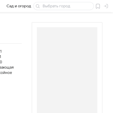
Сад и огород
Товары для дачи
1
1
0
вающая
койное