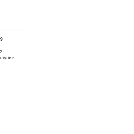
09
1
2
олуние