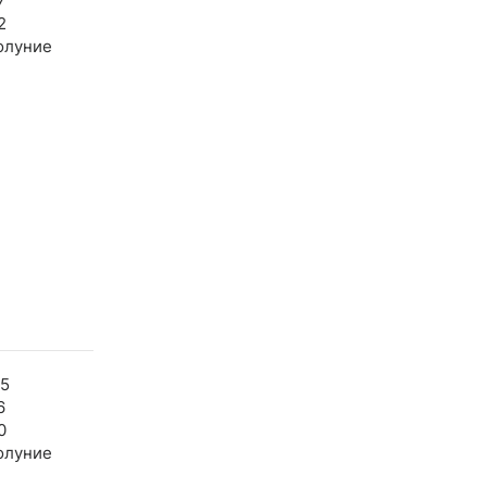
7
2
олуние
05
6
0
олуние