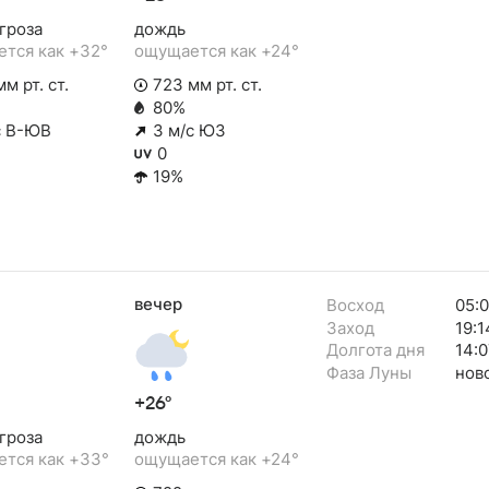
гроза
дождь
тся как +32°
ощущается как +24°
м рт. ст.
723 мм рт. ст.
80%
с В-ЮВ
3 м/с ЮЗ
0
19%
вечер
Восход
05:
Заход
19:1
Долгота дня
14:0
Фаза Луны
нов
+26°
гроза
дождь
тся как +33°
ощущается как +24°