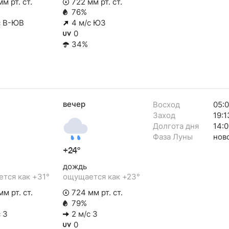
м рт. ст.
722 мм рт. ст.
76%
с В-ЮВ
4 м/с ЮЗ
0
34%
вечер
Восход
05:
Заход
19:1
Долгота дня
14:0
Фаза Луны
нов
+24°
дождь
тся как +31°
ощущается как +23°
м рт. ст.
724 мм рт. ст.
79%
 З
2 м/с З
0