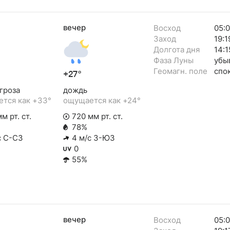
вечер
Восход
05:
Заход
19:1
Долгота дня
14:1
Фаза Луны
убы
Геомагн. поле
спо
+27°
гроза
дождь
тся как +33°
ощущается как +24°
м рт. ст.
720 мм рт. ст.
78%
с С-СЗ
4 м/с З-ЮЗ
0
55%
вечер
Восход
05: