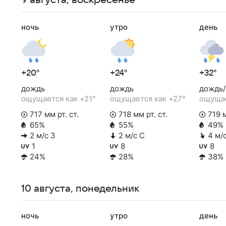
9 августа, воскресенье
ночь
утро
день
+20°
+24°
+32°
дождь
дождь
дождь/
ощущается как +21°
ощущается как +27°
ощущае
717 мм рт. ст.
718 мм рт. ст.
719 м
65%
55%
49%
2 м/с З
2 м/с С
4 м/
1
8
8
24%
28%
38%
10 августа, понедельник
ночь
утро
день