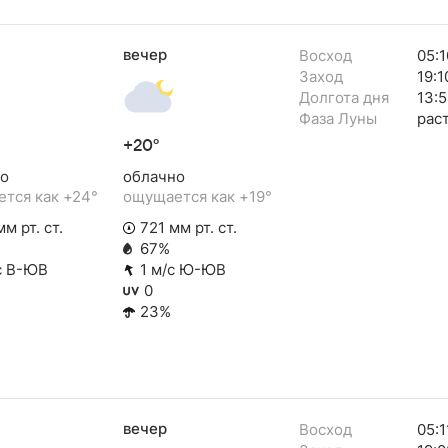
вечер
Восход
05:1
Заход
19:1
Долгота дня
13:5
Фаза Луны
рас
+20°
о
облачно
тся как +24°
ощущается как +19°
м рт. ст.
721 мм рт. ст.
67%
с В-ЮВ
1 м/с Ю-ЮВ
0
23%
вечер
Восход
05:1