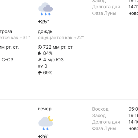
Заход
19:1
Долгота дня
14:1
Фаза Луны
нов
+25°
гроза
дождь
тся как +31°
ощущается как +22°
м рт. ст.
722 мм рт. ст.
84%
с С-СЗ
4 м/с ЮЗ
0
69%
вечер
Восход
05:
Заход
19:1
Долгота дня
14:1
Фаза Луны
нов
+26°