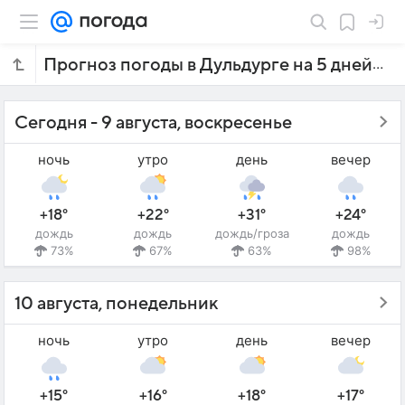
Прогноз погоды в Дульдурге на 5 дней
Сегодня - 9 августа, воскресенье
ночь
утро
день
вечер
+18°
+22°
+31°
+24°
дождь
дождь
дождь/гроза
дождь
73%
67%
63%
98%
10 августа, понедельник
ночь
утро
день
вечер
+15°
+16°
+18°
+17°