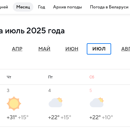
дней
Месяц
Год
Архив погоды
Погода в Беларуси
а июль 2025 года
АПР
МАЙ
ИЮН
ИЮЛ
АВ
Чт
Пт
Сб
3
4
5
+31°
+15°
+22°
+15°
+22°
+10°