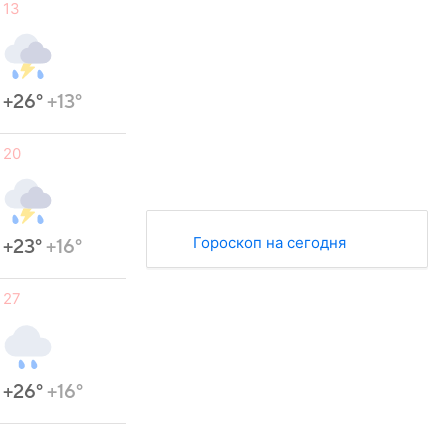
13
+26°
+13°
20
Гороскоп на сегодня
+23°
+16°
27
+26°
+16°