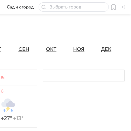
Сад и огород
Товары для дачи
Г
СЕН
ОКТ
НОЯ
ДЕК
Вс
6
+27°
+13°