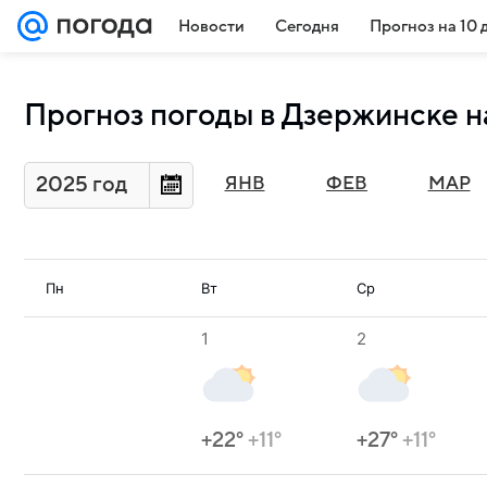
Новости
Сегодня
Прогноз на 10 
Прогноз погоды в Дзержинске н
2025 год
ЯНВ
ФЕВ
МАР
Пн
Вт
Ср
1
2
+22°
+11°
+27°
+11°