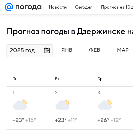
Новости
Сегодня
Прогноз на 10 
Прогноз погоды в Дзержинске н
2025 год
ЯНВ
ФЕВ
МАР
Пн
Вт
Ср
1
2
3
+23°
+15°
+23°
+11°
+26°
+12°