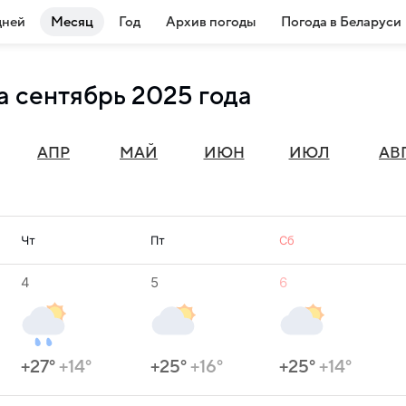
дней
Месяц
Год
Архив погоды
Погода в Беларуси
а сентябрь 2025 года
АПР
МАЙ
ИЮН
ИЮЛ
АВ
Чт
Пт
Сб
4
5
6
+27°
+14°
+25°
+16°
+25°
+14°