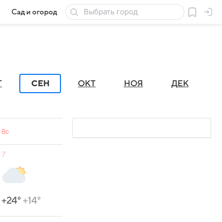
Сад и огород
Товары для дачи
Г
СЕН
ОКТ
НОЯ
ДЕК
Вс
7
+24°
+14°