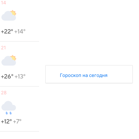
14
+22°
+14°
21
Гороскоп на сегодня
+26°
+13°
28
+12°
+7°