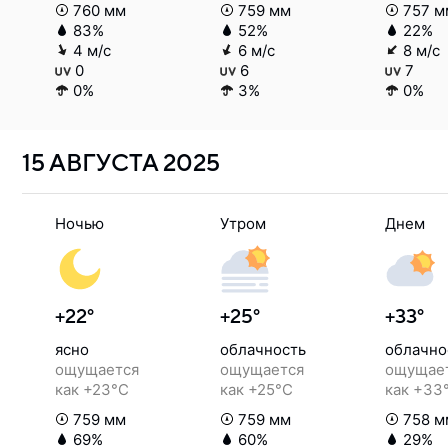
760 мм
759 мм
757 м
83%
52%
22%
4 м/с
6 м/с
8 м/с
0
6
7
0%
3%
0%
15 АВГУСТА
2025
Ночью
Утром
Днем
+22°
+25°
+33°
ясно
облачность
облачно
ощущается
ощущается
ощущае
как +23°C
как +25°C
как +33
759 мм
759 мм
758 м
69%
60%
29%