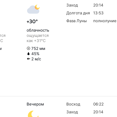
Заход
20:14
Долгота дня
13:53
Фаза Луны
полнолуние
+30°
облачность
тся
ощущается
°C
как +31°C
м
752 мм
45%
2 м/с
Вечером
Восход
06:22
Заход
20:14