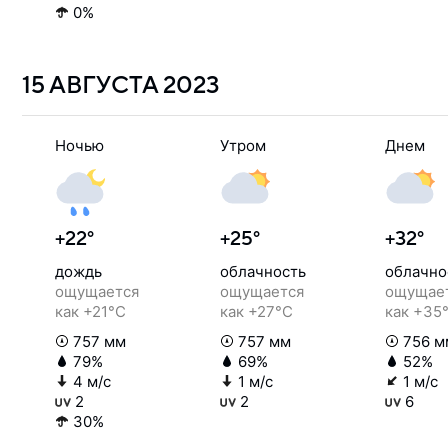
0%
15 АВГУСТА
2023
Ночью
Утром
Днем
+22°
+25°
+32°
дождь
облачность
облачно
ощущается
ощущается
ощущае
как +21°C
как +27°C
как +35
757 мм
757 мм
756 м
79%
69%
52%
4 м/с
1 м/с
1 м/с
2
2
6
30%