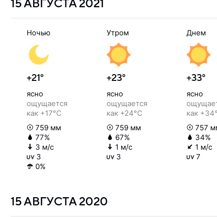
15 АВГУСТА
2021
Ночью
Утром
Днем
+21°
+23°
+33°
ясно
ясно
ясно
ощущается
ощущается
ощущае
как +17°C
как +24°C
как +34
759 мм
759 мм
757 м
77%
67%
34%
3 м/с
1 м/с
1 м/с
3
3
7
0%
15 АВГУСТА
2020