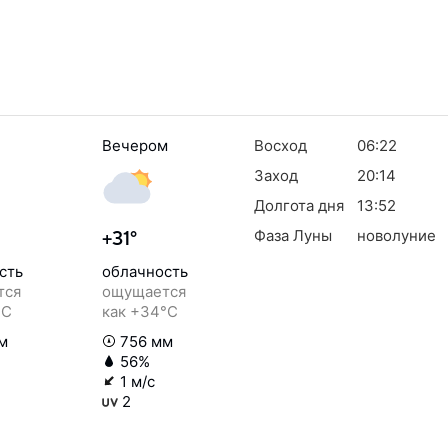
Вечером
Восход
06:22
Заход
20:14
Долгота дня
13:52
Фаза Луны
новолуние
+31°
сть
облачность
тся
ощущается
°C
как +34°C
м
756 мм
56%
1 м/с
2