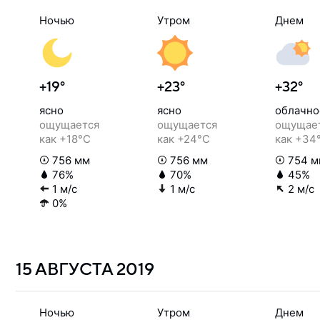
Ночью
Утром
Днем
+19°
+23°
+32°
ясно
ясно
облачно
ощущается
ощущается
ощущае
как +18°C
как +24°C
как +34
756 мм
756 мм
754 м
76%
70%
45%
1 м/с
1 м/с
2 м/с
0%
15 АВГУСТА
2019
Ночью
Утром
Днем