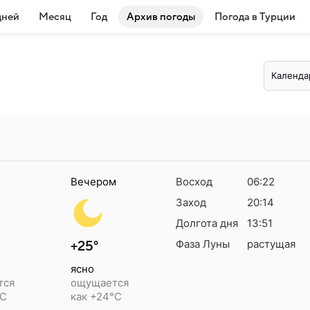
дней
Месяц
Год
Архив погоды
Погода в Турции
Календа
Вечером
Восход
06:22
Заход
20:14
Долгота дня
13:51
Фаза Луны
растущая
+25°
ясно
тся
ощущается
°C
как +24°C