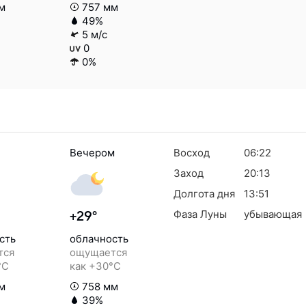
м
757 мм
49%
5 м/с
0
0%
Вечером
Восход
06:22
Заход
20:13
Долгота дня
13:51
Фаза Луны
убывающая
+29°
сть
облачность
тся
ощущается
°C
как +30°C
м
758 мм
39%