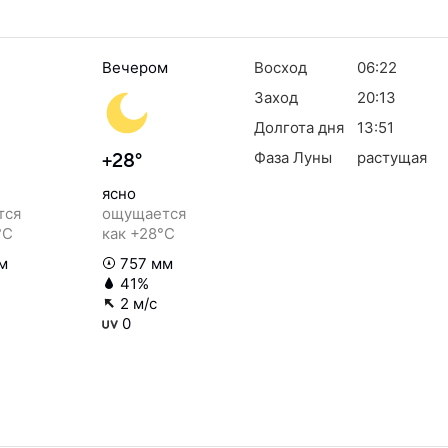
Вечером
Восход
06:22
Заход
20:13
Долгота дня
13:51
Фаза Луны
растущая
+28°
ясно
тся
ощущается
°C
как +28°C
м
757 мм
41%
2 м/с
0