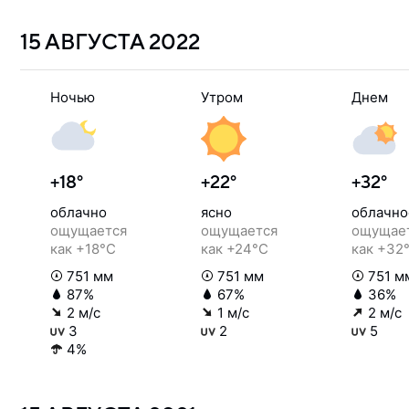
15 АВГУСТА
2022
Ночью
Утром
Днем
+18°
+22°
+32°
облачно
ясно
облачно
ощущается
ощущается
ощущае
как +18°C
как +24°C
как +32
751 мм
751 мм
751 м
87%
67%
36%
2 м/с
1 м/с
2 м/с
3
2
5
4%