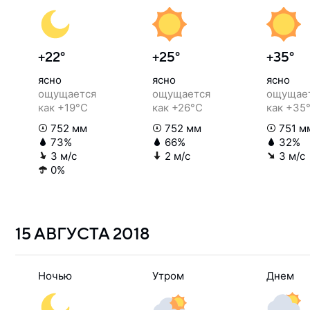
+22°
+25°
+35°
ясно
ясно
ясно
ощущается
ощущается
ощущае
как +19°C
как +26°C
как +35
752 мм
752 мм
751 м
73%
66%
32%
3 м/с
2 м/с
3 м/с
0%
15 АВГУСТА
2018
Ночью
Утром
Днем