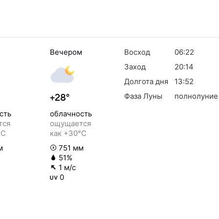
Вечером
Восход
06:22
Заход
20:14
Долгота дня
13:52
Фаза Луны
полнолуние
+28°
сть
облачность
тся
ощущается
°C
как +30°C
м
751 мм
51%
1 м/с
0