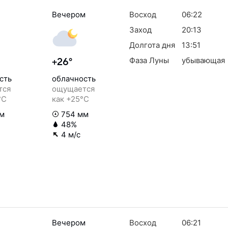
Вечером
Восход
06:22
Заход
20:13
Долгота дня
13:51
Фаза Луны
убывающая
+26°
сть
облачность
тся
ощущается
°C
как +25°C
м
754 мм
48%
4 м/с
Вечером
Восход
06:21