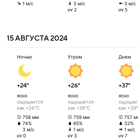
1 м/с
3 м/с
3 м/с
2
5
15 АВГУСТА
2024
Ночью
Утром
Днем
+24°
+26°
+37°
ясно
ясно
ясно
ощущается
ощущается
ощущае
как +24°C
как +28°C
как +39
758 мм
759 мм
757 м
74%
65%
32%
3 м/с
1 м/с
1 м/с
0
3
7