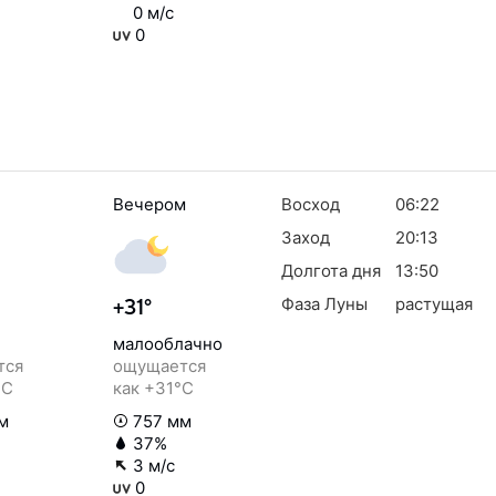
0 м/с
0
Вечером
Восход
06:22
Заход
20:13
Долгота дня
13:50
Фаза Луны
растущая
+31°
малооблачно
тся
ощущается
°C
как +31°C
м
757 мм
37%
3 м/с
0