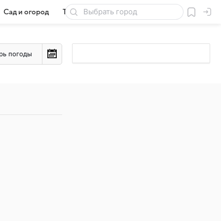
Сад и огород
Товары для дачи
рь погоды