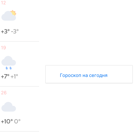
12
+3°
-3°
19
Гороскоп на сегодня
+7°
+1°
26
+10°
0°