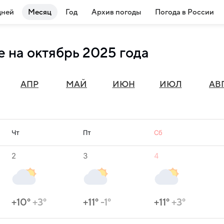
дней
Месяц
Год
Архив погоды
Погода в России
 на октябрь 2025 года
АПР
МАЙ
ИЮН
ИЮЛ
АВ
Чт
Пт
Сб
2
3
4
+10°
+3°
+11°
-1°
+11°
+3°