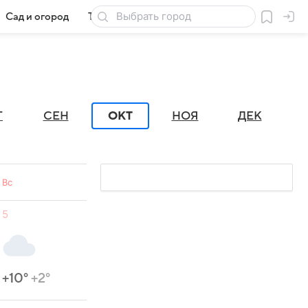
Сад и огород
Товары для дачи
Г
СЕН
ОКТ
НОЯ
ДЕК
Вс
5
+10°
+2°