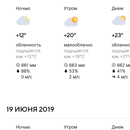
Ночью
Утром
Днем
+12°
+20°
+23°
облачность
малооблачно
облачно
ощущается
ощущается
ощущае
как +12°C
как +19°C
как +21
661 мм
663 мм
662 м
88%
53%
41%
0 м/с
2 м/с
4 м/с
19 ИЮНЯ
2019
Ночью
Утром
Днем