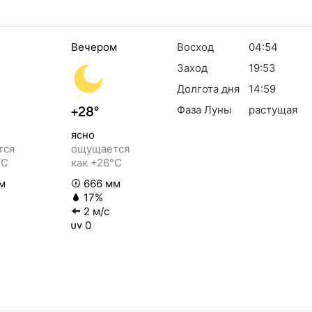
Вечером
Восход
04:54
Заход
19:53
Долгота дня
14:59
Фаза Луны
растущая
+28°
ясно
тся
ощущается
°C
как +26°C
м
666 мм
17%
2 м/с
0