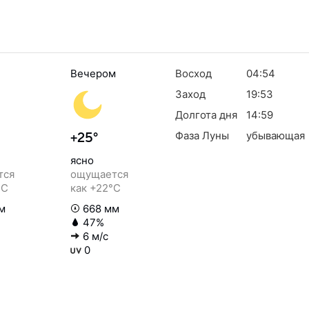
Вечером
Восход
04:54
Заход
19:53
Долгота дня
14:59
Фаза Луны
убывающая
+25°
ясно
тся
ощущается
°C
как +22°C
м
668 мм
47%
6 м/с
0