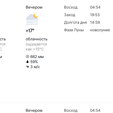
Вечером
Восход
04:54
Заход
19:53
Долгота дня
14:59
Фаза Луны
новолуние
+17°
сть
облачность
тся
ощущается
°C
как +15°C
м
662 мм
59%
3 м/с
Вечером
Восход
04:54