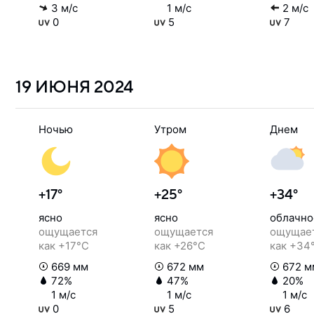
3 м/с
1 м/с
2 м/с
0
5
7
19 ИЮНЯ
2024
Ночью
Утром
Днем
+17°
+25°
+34°
ясно
ясно
облачно
ощущается
ощущается
ощущае
как +17°C
как +26°C
как +34
669 мм
672 мм
672 м
72%
47%
20%
1 м/с
1 м/с
1 м/с
0
5
6