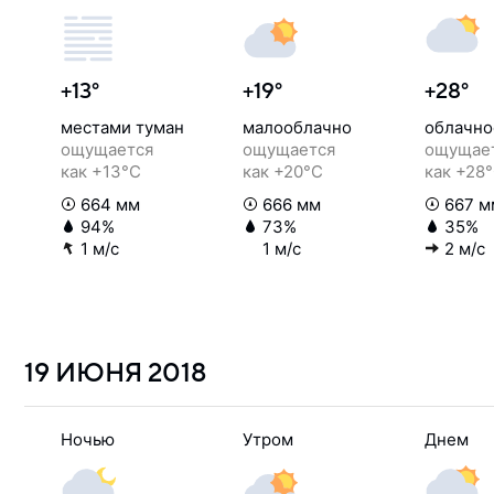
+13°
+19°
+28°
местами туман
малооблачно
облачно
ощущается
ощущается
ощущае
как +13°C
как +20°C
как +28
664 мм
666 мм
667 м
94%
73%
35%
1 м/с
1 м/с
2 м/с
19 ИЮНЯ
2018
Ночью
Утром
Днем