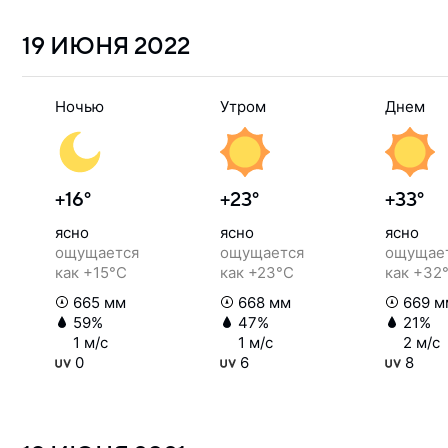
19 ИЮНЯ
2022
Ночью
Утром
Днем
+16°
+23°
+33°
ясно
ясно
ясно
ощущается
ощущается
ощущае
как +15°C
как +23°C
как +32
665 мм
668 мм
669 м
59%
47%
21%
1 м/с
1 м/с
2 м/с
0
6
8