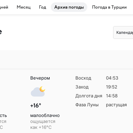
дней
Месяц
Год
Архив погоды
Погода в Турции
е
Календа
Вечером
Восход
04:53
Заход
19:52
Долгота дня
14:58
Фаза Луны
растущая
+16°
сть
малооблачно
тся
ощущается
°C
как +16°C