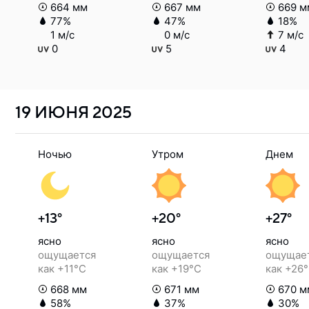
664 мм
667 мм
669 м
77%
47%
18%
1 м/с
0 м/с
7 м/с
0
5
4
19 ИЮНЯ
2025
Ночью
Утром
Днем
+13°
+20°
+27°
ясно
ясно
ясно
ощущается
ощущается
ощущае
как +11°C
как +19°C
как +26
668 мм
671 мм
670 м
58%
37%
30%