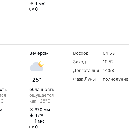
4 м/с
0
Вечером
Восход
04:53
Заход
19:52
Долгота дня
14:58
Фаза Луны
полнолуние
+25°
сть
облачность
тся
ощущается
°C
как +26°C
м
670 мм
47%
1 м/с
0