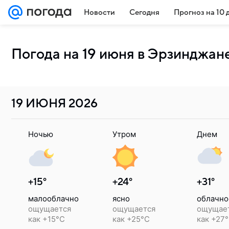
Новости
Сегодня
Прогноз на 10 
Погода на 19 июня в Эрзинджан
19 ИЮНЯ
2026
Ночью
Утром
Днем
+15°
+24°
+31°
малооблачно
ясно
облачно
ощущается
ощущается
ощущае
как +15°C
как +25°C
как +27