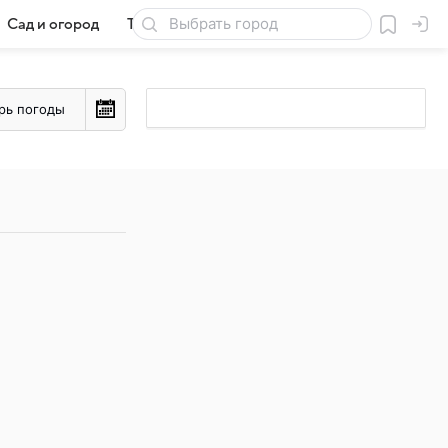
Сад и огород
Товары для дачи
рь погоды