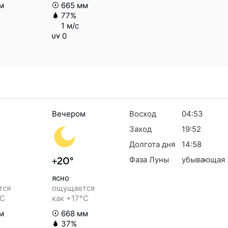
м
665 мм
77%
1 м/с
0
Вечером
Восход
04:53
Заход
19:52
Долгота дня
14:58
Фаза Луны
убывающая
+20°
ясно
тся
ощущается
°C
как +17°C
м
668 мм
37%