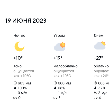
19 ИЮНЯ
2023
Ночью
Утром
Днем
+10°
+19°
+27°
ясно
малооблачно
облачно
ощущается
ощущается
ощущае
как +10°C
как +19°C
как +26
663 мм
666 мм
665 м
100%
68%
37%
0 м/с
1 м/с
3 м/с
0
5
4