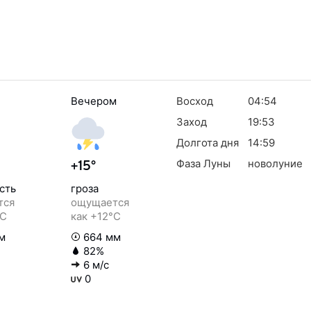
Вечером
Восход
04:54
Заход
19:53
Долгота дня
14:59
Фаза Луны
новолуние
+15°
сть
гроза
тся
ощущается
°C
как +12°C
м
664 мм
82%
6 м/с
0