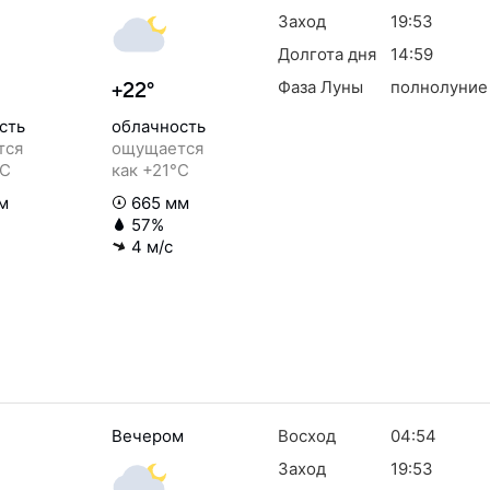
Заход
19:53
Долгота дня
14:59
Фаза Луны
полнолуние
+22°
сть
облачность
тся
ощущается
°C
как +21°C
м
665 мм
57%
4 м/с
Вечером
Восход
04:54
Заход
19:53