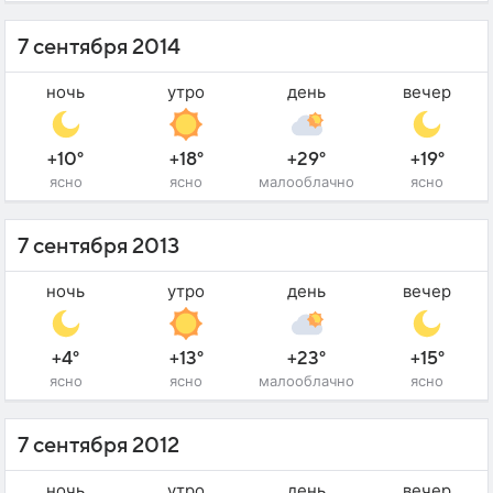
7 сентября 2014
ночь
утро
день
вечер
+10°
+18°
+29°
+19°
ясно
ясно
малооблачно
ясно
7 сентября 2013
ночь
утро
день
вечер
+4°
+13°
+23°
+15°
ясно
ясно
малооблачно
ясно
7 сентября 2012
ночь
утро
день
вечер