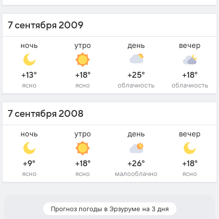
7 сентября 2009
ночь
утро
день
вечер
+13°
+18°
+25°
+18°
ясно
ясно
облачность
облачность
7 сентября 2008
ночь
утро
день
вечер
+9°
+18°
+26°
+18°
ясно
ясно
малооблачно
ясно
Прогноз погоды в Эрзуруме на 3 дня