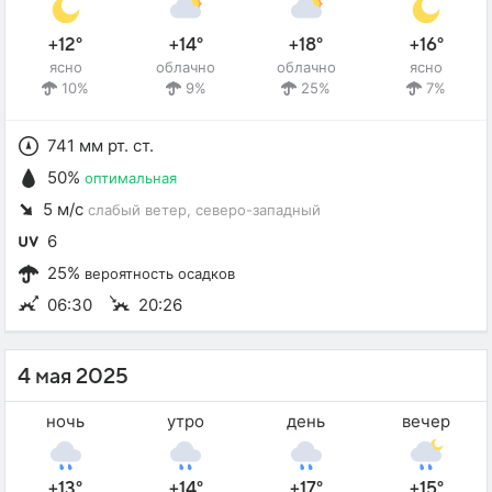
+12°
+14°
+18°
+16°
ясно
облачно
облачно
ясно
10%
9%
25%
7%
741 мм рт. ст.
50%
оптимальная
5 м/с
слабый ветер
, северо-западный
6
25%
вероятность осадков
06:30
20:26
4 мая 2025
ночь
утро
день
вечер
+13°
+14°
+17°
+15°