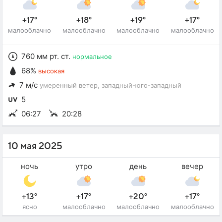
+17°
+18°
+19°
+17°
малооблачно
малооблачно
малооблачно
малооблачно
760 мм рт. ст.
нормальное
68%
высокая
7 м/с
умеренный ветер
, западный-юго-западный
5
06:27
20:28
10 мая 2025
ночь
утро
день
вечер
+13°
+17°
+20°
+17°
ясно
малооблачно
малооблачно
малооблачно