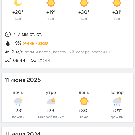
+20°
+19°
+30°
+31°
ясно
ясно
ясно
ясно
717 мм рт. ст.
19%
очень низкая
3 м/с
легкий ветер
, восточный-северо-восточный
06:44
21:44
11 июня 2025
ночь
утро
день
вечер
+23°
+23°
+30°
+21°
дождь
малооблачно
ясно
дождь
11 июня 2024