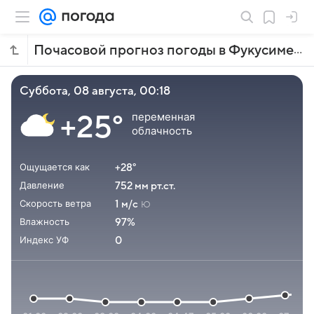
Почасовой прогноз погоды в Фукусиме
суббота, 08 августа, 00:18
переменная
+25°
облачность
Ощущается как
+28°
Давление
752 мм рт.ст.
Скорость ветра
1 м/с
Ю
Влажность
97%
Индекс УФ
0