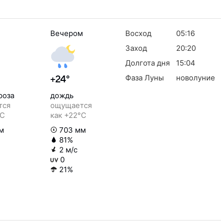
Вечером
Восход
05:16
Заход
20:20
Долгота дня
15:04
Фаза Луны
новолуние
+24°
роза
дождь
тся
ощущается
°C
как +22°C
м
703 мм
81%
2 м/с
0
21%