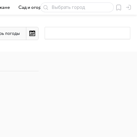
жане
Сад и огород
Товары для дачи
рь погоды