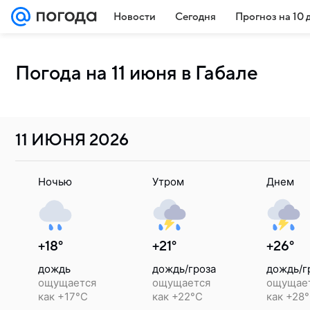
Новости
Сегодня
Прогноз на 10 
Погода на 11 июня в Габале
11 ИЮНЯ
2026
Ночью
Утром
Днем
+18°
+21°
+26°
дождь
дождь/гроза
дождь/г
ощущается
ощущается
ощущае
как +17°C
как +22°C
как +28