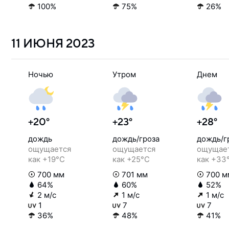
100%
75%
26%
11 ИЮНЯ
2023
Ночью
Утром
Днем
+20°
+23°
+28°
дождь
дождь/гроза
дождь/г
ощущается
ощущается
ощущае
как +19°C
как +25°C
как +33
700 мм
701 мм
700 м
64%
60%
52%
2 м/с
1 м/с
1 м/с
1
7
7
36%
48%
41%