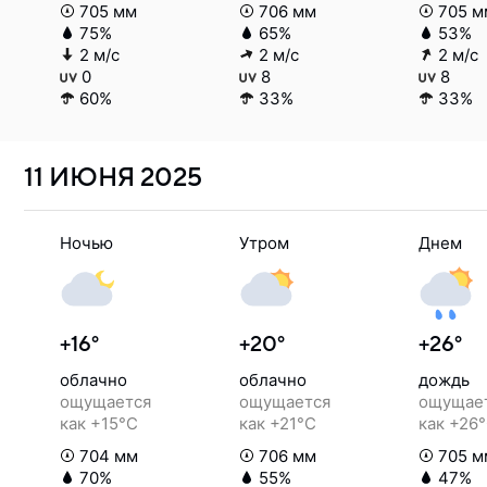
705 мм
706 мм
705 м
75%
65%
53%
2 м/с
2 м/с
2 м/с
0
8
8
60%
33%
33%
11 ИЮНЯ
2025
Ночью
Утром
Днем
+16°
+20°
+26°
облачно
облачно
дождь
ощущается
ощущается
ощущае
как +15°C
как +21°C
как +26
704 мм
706 мм
705 м
70%
55%
47%