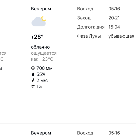
Вечером
Восход
05:16
Заход
20:21
Долгота дня
15:04
Фаза Луны
убывающая
+28°
облачно
тся
ощущается
°C
как +23°C
м
700 мм
55%
2 м/с
1%
Вечером
Восход
05:16