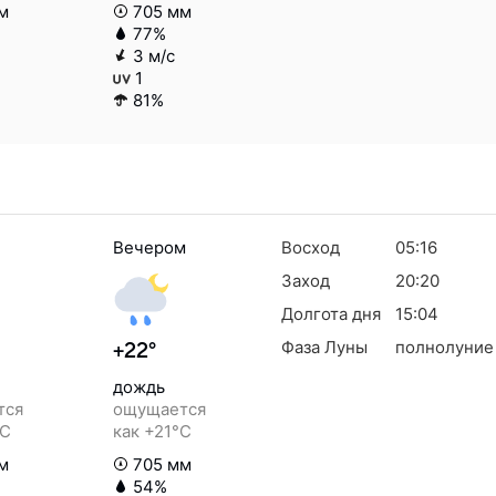
м
705 мм
77%
3 м/с
1
81%
Вечером
Восход
05:16
Заход
20:20
Долгота дня
15:04
Фаза Луны
полнолуние
+22°
дождь
тся
ощущается
°C
как +21°C
м
705 мм
54%