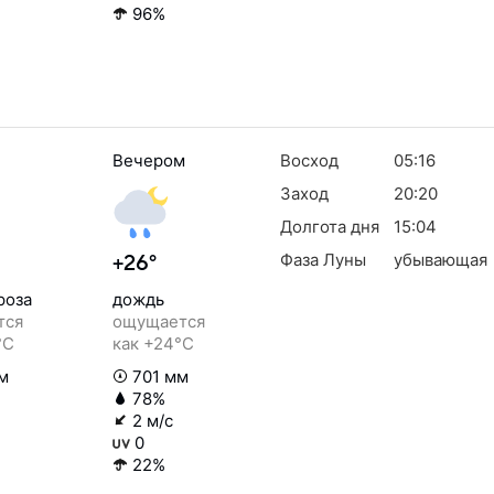
96%
Вечером
Восход
05:16
Заход
20:20
Долгота дня
15:04
Фаза Луны
убывающая
+26°
роза
дождь
тся
ощущается
°C
как +24°C
м
701 мм
78%
2 м/с
0
22%