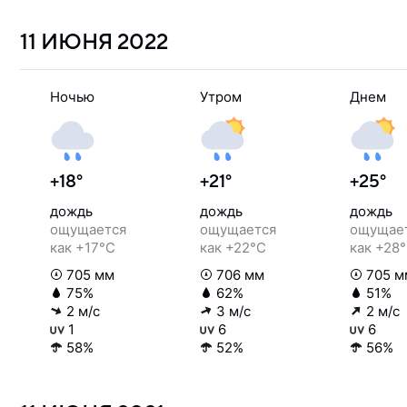
11 ИЮНЯ
2022
Ночью
Утром
Днем
+18°
+21°
+25°
дождь
дождь
дождь
ощущается
ощущается
ощущае
как +17°C
как +22°C
как +28
705 мм
706 мм
705 м
75%
62%
51%
2 м/с
3 м/с
2 м/с
1
6
6
58%
52%
56%