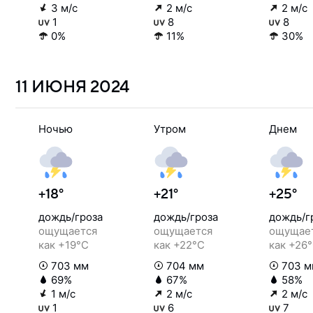
3 м/с
2 м/с
2 м/с
1
8
8
0%
11%
30%
11 ИЮНЯ
2024
Ночью
Утром
Днем
+18°
+21°
+25°
дождь/гроза
дождь/гроза
дождь/г
ощущается
ощущается
ощущае
как +19°C
как +22°C
как +26
703 мм
704 мм
703 м
69%
67%
58%
1 м/с
2 м/с
2 м/с
1
6
7