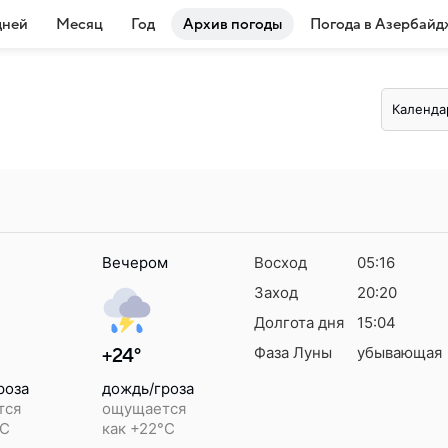
дней
Месяц
Год
Архив погоды
Погода в Азербайд
Календа
Вечером
Восход
05:16
Заход
20:20
Долгота дня
15:04
Фаза Луны
убывающая
+24°
роза
дождь/гроза
тся
ощущается
°C
как +22°C