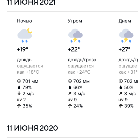
11 ИЮНЯ
2021
Ночью
Утром
Днем
+19°
+22°
+27°
дождь
дождь/гроза
дождь/г
ощущается
ощущается
ощущае
как +18°C
как +24°C
как +31
701 мм
702 мм
702 м
79%
66%
50%
2 м/с
3 м/с
3 м/с
2
9
9
35%
24%
39%
11 ИЮНЯ
2020