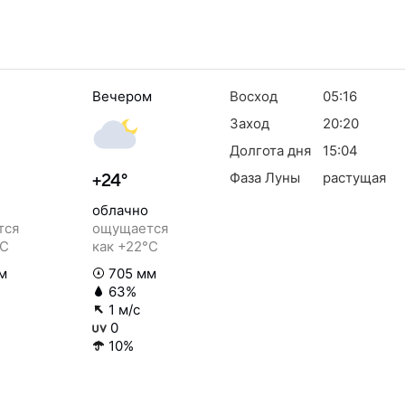
Вечером
Восход
05:16
Заход
20:20
Долгота дня
15:04
Фаза Луны
растущая
+24°
облачно
тся
ощущается
°C
как +22°C
м
705 мм
63%
1 м/с
0
10%