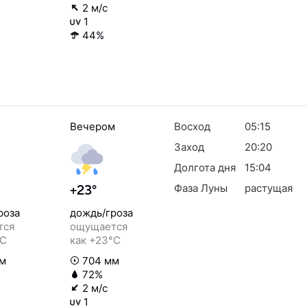
2 м/с
1
44%
Вечером
Восход
05:15
Заход
20:20
Долгота дня
15:04
Фаза Луны
растущая
+23°
роза
дождь/гроза
тся
ощущается
°C
как +23°C
м
704 мм
72%
2 м/с
1