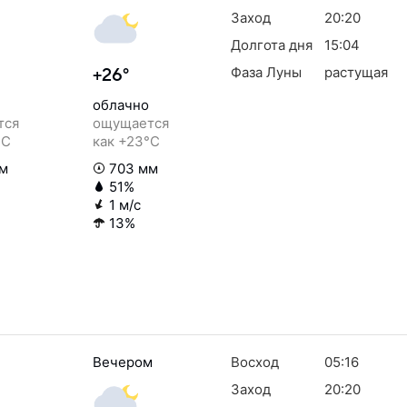
Заход
20:20
Долгота дня
15:04
Фаза Луны
растущая
+26°
облачно
тся
ощущается
°C
как +23°C
м
703 мм
51%
1 м/с
13%
Вечером
Восход
05:16
Заход
20:20