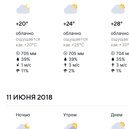
+20°
+24°
+28°
облачно
облачно
облачно
ощущается
ощущается
ощущае
как +20°C
как +25°C
как +30
705 мм
705 мм
704 м
39%
39%
35%
1 м/с
3 м/с
3 м/с
11%
2%
1%
11 ИЮНЯ
2018
Ночью
Утром
Днем