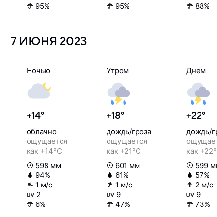
95%
95%
88%
7 ИЮНЯ
2023
Ночью
Утром
Днем
+14°
+18°
+22°
облачно
дождь/гроза
дождь/г
ощущается
ощущается
ощущае
как +14°C
как +21°C
как +22
598 мм
601 мм
599 м
94%
61%
57%
1 м/с
1 м/с
2 м/с
2
9
9
6%
47%
73%