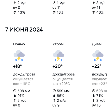
2 м/с
1 м/с
3 м/с
0
11
11
43%
16%
46%
7 ИЮНЯ
2024
Ночью
Утром
Днем
+18°
+20°
+22°
дождь/гроза
дождь/гроза
дождь/г
ощущается
ощущается
ощущае
как +19°C
как +20°C
как +23
598 мм
599 мм
598 м
91%
86%
71%
2 м/с
2 м/с
3 м/с
0
9
10