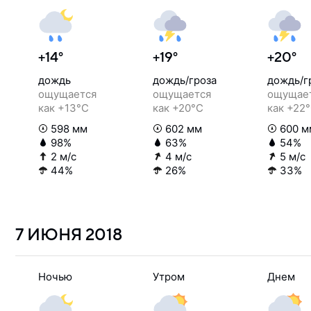
+14°
+19°
+20°
дождь
дождь/гроза
дождь/г
ощущается
ощущается
ощущае
как +13°C
как +20°C
как +22
598 мм
602 мм
600 м
98%
63%
54%
2 м/с
4 м/с
5 м/с
44%
26%
33%
7 ИЮНЯ
2018
Ночью
Утром
Днем