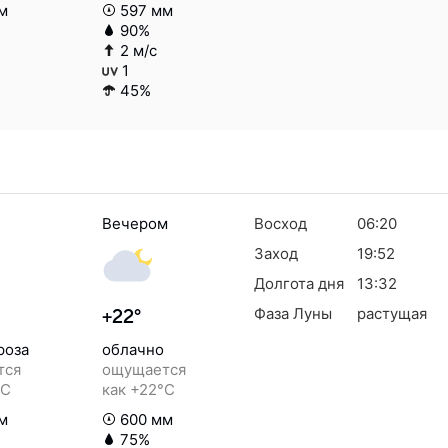
м
597 мм
90%
2 м/с
1
45%
Вечером
Восход
06:20
Заход
19:52
Долгота дня
13:32
Фаза Луны
растущая
+22°
роза
облачно
тся
ощущается
°C
как +22°C
м
600 мм
75%