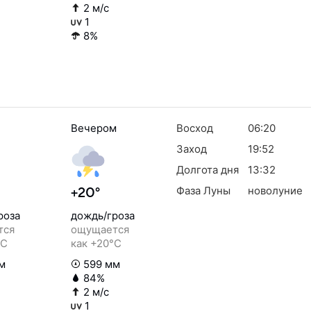
2 м/с
1
8%
Вечером
Восход
06:20
Заход
19:52
Долгота дня
13:32
Фаза Луны
новолуние
+20°
роза
дождь/гроза
тся
ощущается
°C
как +20°C
м
599 мм
84%
2 м/с
1