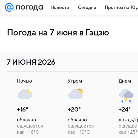
Новости
Сегодня
Прогноз на 10 
Погода на 7 июня в Гэцзю
7 ИЮНЯ
2026
Ночью
Утром
Днем
+16°
+20°
+24°
облачно
облачно
дождь/г
ощущается
ощущается
ощущае
как +16°C
как +19°C
как +25