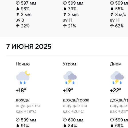
597 мм
599 мм
599 м
96%
79%
55%
2 м/с
2 м/с
3 м/с
0
11
11
22%
21%
62%
7 ИЮНЯ
2025
Ночью
Утром
Днем
+18°
+19°
+22°
дождь
дождь/гроза
дождь/г
ощущается
ощущается
ощущае
как +19°C
как +20°C
как +23
599 мм
600 мм
599 м
91%
84%
69%