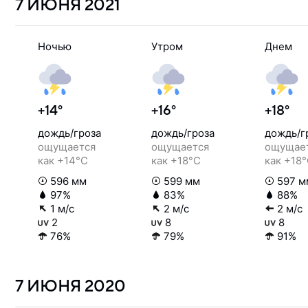
7 ИЮНЯ
2021
Ночью
Утром
Днем
+14°
+16°
+18°
дождь/гроза
дождь/гроза
дождь/г
ощущается
ощущается
ощущае
как +14°C
как +18°C
как +18
596 мм
599 мм
597 м
97%
83%
88%
1 м/с
2 м/с
2 м/с
2
8
8
76%
79%
91%
7 ИЮНЯ
2020