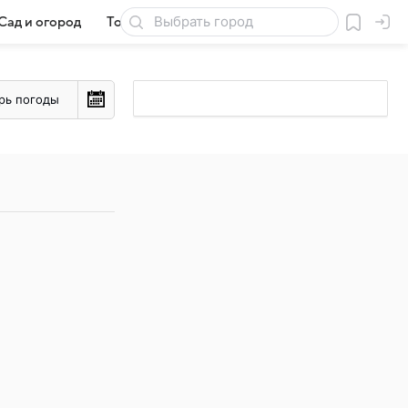
Сад и огород
Товары для дачи
рь погоды