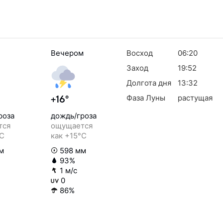
Вечером
Восход
06:20
Заход
19:52
Долгота дня
13:32
Фаза Луны
растущая
+16°
роза
дождь/гроза
тся
ощущается
°C
как +15°C
м
598 мм
93%
1 м/с
0
86%