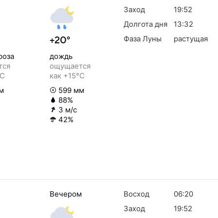
Заход
19:52
Долгота дня
13:32
Фаза Луны
растущая
+20°
роза
дождь
тся
ощущается
°C
как +15°C
м
599 мм
88%
3 м/с
42%
Вечером
Восход
06:20
Заход
19:52