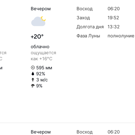
Вечером
Восход
06:20
Заход
19:52
Долгота дня
13:32
Фаза Луны
полнолуние
+20°
облачно
тся
ощущается
°C
как +16°C
м
595 мм
92%
3 м/с
9%
Вечером
Восход
06:20