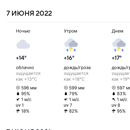
7 ИЮНЯ
2022
Ночью
Утром
Днем
+14°
+16°
+17°
облачно
дождь/гроза
дождь/г
ощущается
ощущается
ощущае
как +13°C
как +18°C
как +19
596 мм
599 мм
597 м
95%
79%
83%
1 м/с
1 м/с
1 м/с
1
7
8
18%
82%
95%