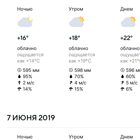
Ночью
Утром
Днем
+16°
+18°
+22°
облачно
облачно
облачно
ощущается
ощущается
ощущае
как +14°C
как +19°C
как +21
595 мм
598 мм
596 м
95%
70%
60%
2 м/с
4 м/с
5 м/с
14%
15%
6%
7 ИЮНЯ
2019
Ночью
Утром
Днем