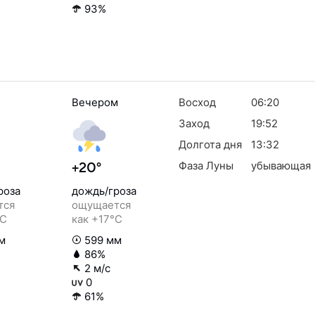
93%
Вечером
Восход
06:20
Заход
19:52
Долгота дня
13:32
Фаза Луны
убывающая
+20°
роза
дождь/гроза
тся
ощущается
°C
как +17°C
м
599 мм
86%
2 м/с
0
61%