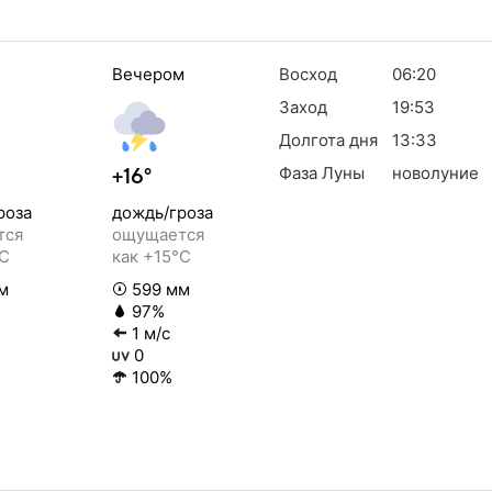
Вечером
Восход
06:20
Заход
19:53
Долгота дня
13:33
Фаза Луны
новолуние
+16°
роза
дождь/гроза
тся
ощущается
°C
как +15°C
м
599 мм
97%
1 м/с
0
100%