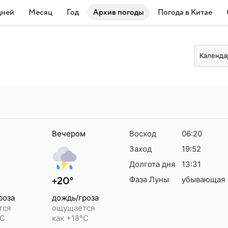
дней
Месяц
Год
Архив погоды
Погода в Китае
Календа
Вечером
Восход
06:20
Заход
19:52
Долгота дня
13:31
Фаза Луны
убывающая
+20°
роза
дождь/гроза
тся
ощущается
°C
как +18°C