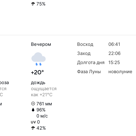
75%
Вечером
Восход
06:41
Заход
22:06
Долгота дня
15:25
Фаза Луны
новолуние
+20°
роза
дождь
тся
ощущается
°C
как +21°C
м
761 мм
96%
0 м/с
0
42%