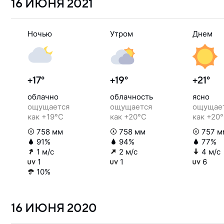
16 ИЮНЯ
2021
Ночью
Утром
Днем
+17°
+19°
+21°
облачно
облачность
ясно
ощущается
ощущается
ощущае
как +19°C
как +20°C
как +20
758 мм
758 мм
757 м
91%
94%
77%
1 м/с
2 м/с
4 м/с
1
1
6
10%
16 ИЮНЯ
2020