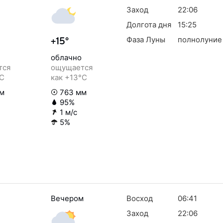
Заход
22:06
Долгота дня
15:25
Фаза Луны
полнолуние
+15°
облачно
тся
ощущается
°C
как +13°C
м
763 мм
95%
1 м/с
5%
Вечером
Восход
06:41
Заход
22:06