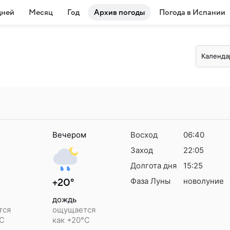
дней
Месяц
Год
Архив погоды
Погода в Испании
Календа
Вечером
Восход
06:40
Заход
22:05
Долгота дня
15:25
Фаза Луны
новолуние
+20°
дождь
тся
ощущается
°C
как +20°C