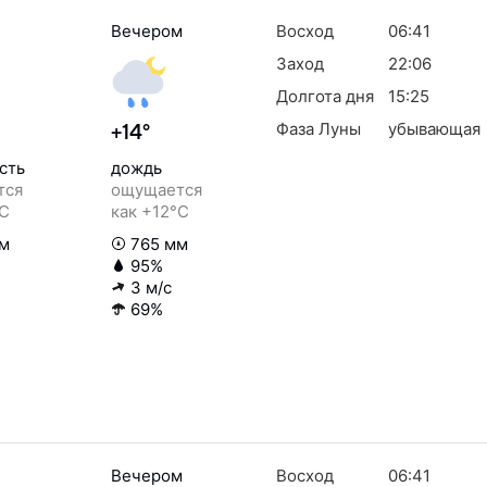
Вечером
Восход
06:41
Заход
22:06
Долгота дня
15:25
Фаза Луны
убывающая
+14°
сть
дождь
тся
ощущается
°C
как +12°C
м
765 мм
95%
3 м/с
69%
Вечером
Восход
06:41