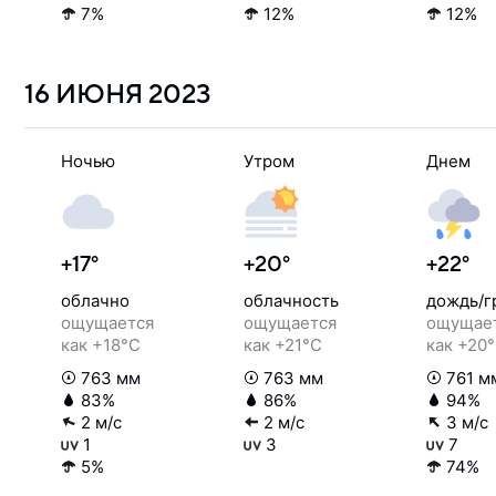
7%
12%
12%
16 ИЮНЯ
2023
Ночью
Утром
Днем
+17°
+20°
+22°
облачно
облачность
дождь/г
ощущается
ощущается
ощущае
как +18°C
как +21°C
как +20
763 мм
763 мм
761 м
83%
86%
94%
2 м/с
2 м/с
3 м/с
1
3
7
5%
74%