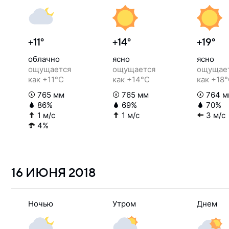
+11°
+14°
+19°
облачно
ясно
ясно
ощущается
ощущается
ощущае
как +11°C
как +14°C
как +18
765 мм
765 мм
764 м
86%
69%
70%
1 м/с
1 м/с
3 м/с
4%
16 ИЮНЯ
2018
Ночью
Утром
Днем