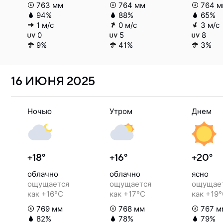
763 мм
764 мм
764 м
94%
88%
65%
1 м/с
0 м/с
3 м/с
0
5
8
9%
41%
3%
16 ИЮНЯ
2025
Ночью
Утром
Днем
+18°
+16°
+20°
облачно
облачно
ясно
ощущается
ощущается
ощущае
как +16°C
как +17°C
как +19
769 мм
768 мм
767 м
82%
78%
79%