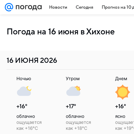
Новости
Сегодня
Прогноз на 10 
Погода на 16 июня в Хихоне
16 ИЮНЯ
2026
Ночью
Утром
Днем
+16°
+17°
+16°
облачно
облачно
ясно
ощущается
ощущается
ощущае
как +16°C
как +18°C
как +19