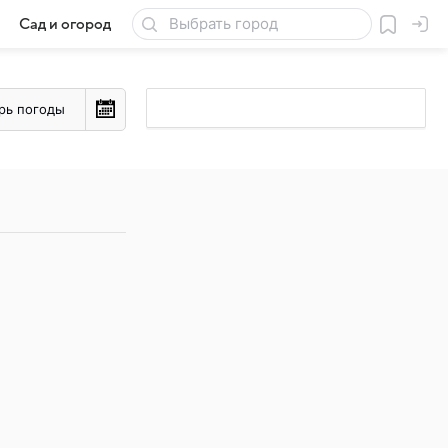
Сад и огород
Товары для дачи
рь погоды