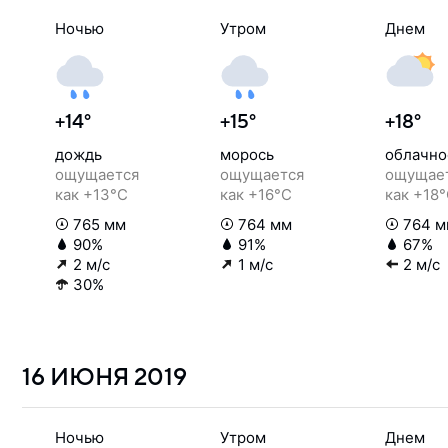
Ночью
Утром
Днем
+14°
+15°
+18°
дождь
морось
облачно
ощущается
ощущается
ощущае
как +13°C
как +16°C
как +18
765 мм
764 мм
764 м
90%
91%
67%
2 м/с
1 м/с
2 м/с
30%
16 ИЮНЯ
2019
Ночью
Утром
Днем