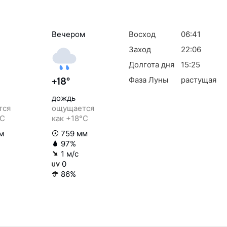
Вечером
Восход
06:41
Заход
22:06
Долгота дня
15:25
Фаза Луны
растущая
+18°
дождь
тся
ощущается
°C
как +18°C
м
759 мм
97%
1 м/с
0
86%