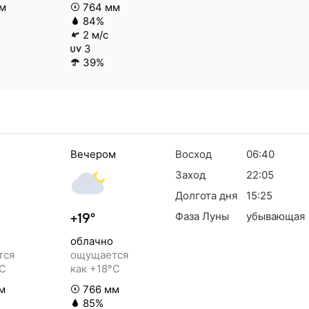
м
764 мм
84%
2 м/с
3
39%
Вечером
Восход
06:40
Заход
22:05
Долгота дня
15:25
Фаза Луны
убывающая
+19°
облачно
тся
ощущается
°C
как +18°C
м
766 мм
85%