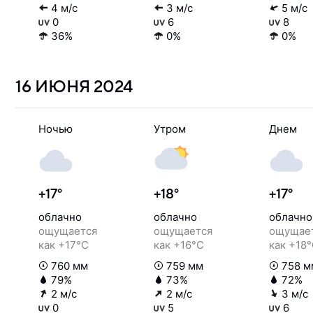
4 м/с
3 м/с
5 м/с
0
6
8
36%
0%
0%
16 ИЮНЯ
2024
Ночью
Утром
Днем
+17°
+18°
+17°
облачно
облачно
облачно
ощущается
ощущается
ощущае
как +17°C
как +16°C
как +18
760 мм
759 мм
758 м
79%
73%
72%
2 м/с
2 м/с
3 м/с
0
5
6