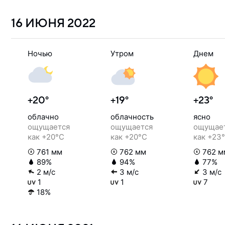
16 ИЮНЯ
2022
Ночью
Утром
Днем
+20°
+19°
+23°
облачно
облачность
ясно
ощущается
ощущается
ощущае
как +20°C
как +20°C
как +23
761 мм
762 мм
762 м
89%
94%
77%
2 м/с
3 м/с
3 м/с
1
1
7
18%