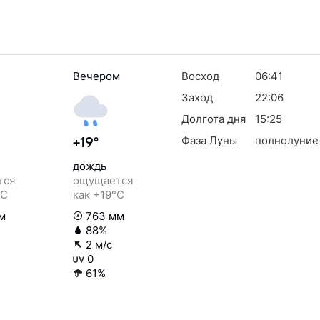
Вечером
Восход
06:41
Заход
22:06
Долгота дня
15:25
Фаза Луны
полнолуние
+19°
дождь
тся
ощущается
°C
как +19°C
м
763 мм
88%
2 м/с
0
61%