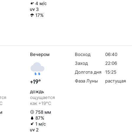
4 м/с
3
17%
Вечером
Восход
06:40
Заход
22:06
Долгота дня
15:25
Фаза Луны
растущая
+19°
дождь
тся
ощущается
°C
как +19°C
м
758 мм
87%
1 м/с
2