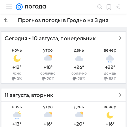
Прогноз погоды в Гродно на 3 дня
Сегодня - 10 августа, понедельник
ночь
утро
день
вечер
+12°
+18°
+26°
+22°
ясно
облачно
облачно
дождь
0%
20%
25%
88%
11 августа, вторник
ночь
утро
день
вечер
+13°
+16°
+20°
+16°