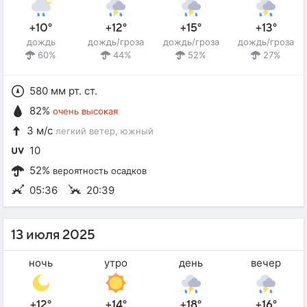
+10°
+12°
+15°
+13°
дождь
дождь/гроза
дождь/гроза
дождь/гроза
60%
44%
52%
27%
580 мм рт. ст.
82%
очень высокая
3 м/с
легкий ветер
, южный
10
52%
вероятность осадков
05:36
20:39
13 июля 2025
ночь
утро
день
вечер
+12°
+14°
+18°
+16°