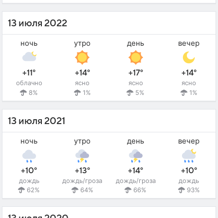
13 июля 2022
ночь
утро
день
вечер
+11°
+14°
+17°
+14°
облачно
ясно
ясно
ясно
8%
1%
5%
1%
13 июля 2021
ночь
утро
день
вечер
+10°
+13°
+14°
+10°
дождь
дождь/гроза
дождь/гроза
дождь
62%
64%
66%
93%