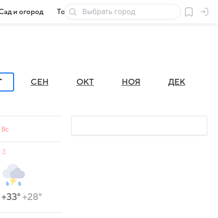
Сад и огород
Товары для дачи
Г
СЕН
ОКТ
НОЯ
ДЕК
Вс
3
+33°
+28°