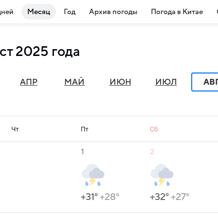
дней
Месяц
Год
Архив погоды
Погода в Китае
уст 2025 года
АПР
МАЙ
ИЮН
ИЮЛ
АВ
Чт
Пт
Сб
1
2
+31°
+28°
+32°
+27°