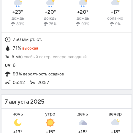
+23°
+20°
+20°
+17°
дождь
дождь
дождь
облачно
83%
75%
93%
9%
750 мм рт. ст.
71%
высокая
5 м/с
слабый ветер
, северо-западный
6
93%
вероятность осадков
05:42
20:57
7 августа 2025
ночь
утро
день
вечер
+13°
+15°
+18°
+18°