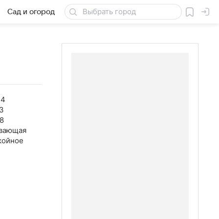
Сад и огород
Товары для дачи
24
3
8
вающая
койное