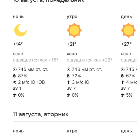
10 августа, понедельник
ночь
утро
день
+14°
+21°
+27°
ясно
ясно
ясно
ощущается как +15°
ощущается как +22°
ощущае
745 мм рт. ст.
746 мм рт. ст.
745 м
87%
72%
67%
2 м/с Ю-ЮВ
3 м/с Ю
4 м/
1
7
7
0%
0%
5%
11 августа, вторник
ночь
утро
день