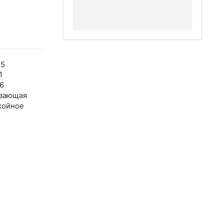
25
1
6
вающая
койное