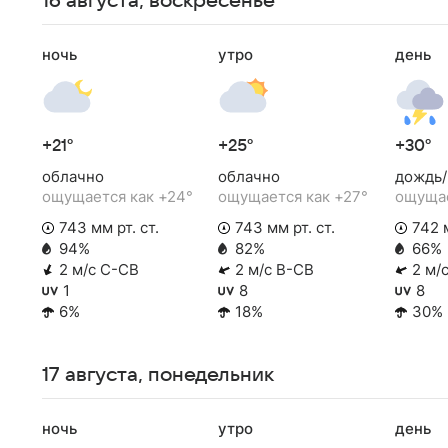
16 августа, воскресенье
ночь
утро
день
+21°
+25°
+30°
облачно
облачно
дождь/
ощущается как +24°
ощущается как +27°
ощущае
743 мм рт. ст.
743 мм рт. ст.
742 м
94%
82%
66%
2 м/с С-СВ
2 м/с В-СВ
2 м/
1
8
8
6%
18%
30%
17 августа, понедельник
ночь
утро
день