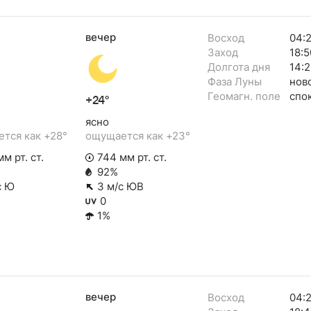
вечер
Восход
04:
Заход
18:5
Долгота дня
14:
Фаза Луны
нов
Геомагн. поле
спо
+24°
ясно
тся как +28°
ощущается как +23°
м рт. ст.
744 мм рт. ст.
92%
с Ю
3 м/с ЮВ
0
1%
вечер
Восход
04: