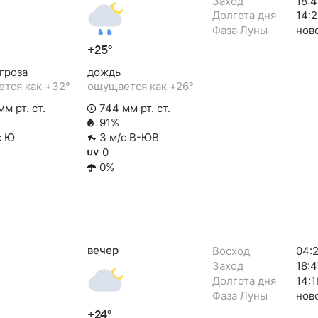
Заход
18:4
Долгота дня
14:2
Фаза Луны
нов
+25°
гроза
дождь
тся как +32°
ощущается как +26°
м рт. ст.
744 мм рт. ст.
91%
с Ю
3 м/с В-ЮВ
0
0%
вечер
Восход
04:
Заход
18:4
Долгота дня
14:1
Фаза Луны
нов
+24°