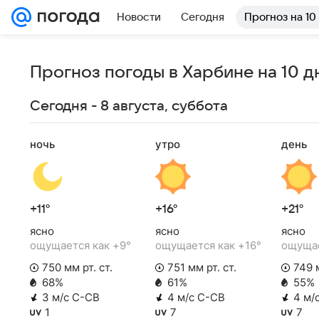
Новости
Сегодня
Прогноз на 10
Прогноз погоды в Харбине на 10 д
Сегодня - 8 августа, суббота
ночь
утро
день
+11°
+16°
+21°
ясно
ясно
ясно
ощущается как +9°
ощущается как +16°
ощущае
750 мм рт. ст.
751 мм рт. ст.
749 м
68%
61%
55%
3 м/с С-СВ
4 м/с С-СВ
4 м/
1
7
7