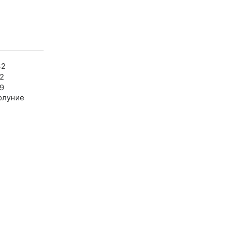
32
2
9
олуние