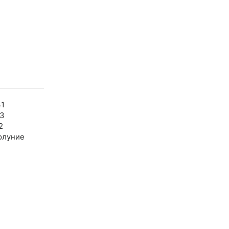
31
43
2
олуние