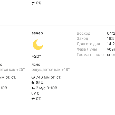
0%
вечер
Восход
04:
Заход
18:5
Долгота дня
14:2
Фаза Луны
убы
Геомагн. поле
спо
+20°
о
ясно
тся как +25°
ощущается как +18°
м рт. ст.
746 мм рт. ст.
85%
с ЮВ
2 м/с В-ЮВ
0
0%