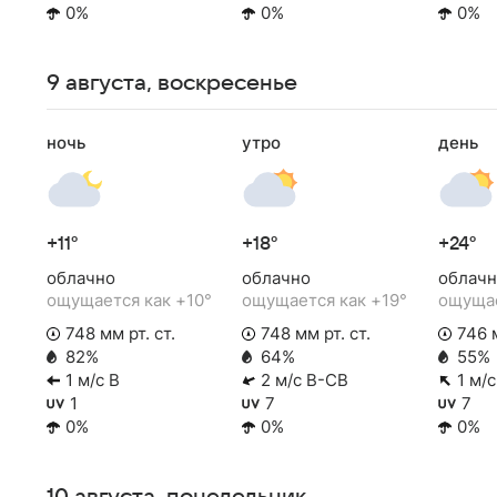
0%
0%
0%
9 августа, воскресенье
ночь
утро
день
+11°
+18°
+24°
облачно
облачно
облачн
ощущается как +10°
ощущается как +19°
ощущае
748 мм рт. ст.
748 мм рт. ст.
746 м
82%
64%
55%
1 м/с В
2 м/с В-СВ
1 м/
1
7
7
0%
0%
0%