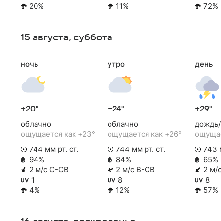
20%
11%
72%
15 августа, суббота
ночь
утро
день
+20°
+24°
+29°
облачно
облачно
дождь/
ощущается как +23°
ощущается как +26°
ощущае
744 мм рт. ст.
744 мм рт. ст.
743 м
94%
84%
65%
2 м/с С-СВ
2 м/с В-СВ
2 м/
1
8
8
4%
12%
57%