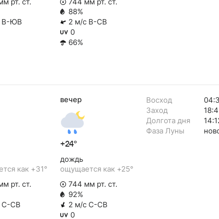
м рт. ст.
744 мм рт. ст.
88%
с В-ЮВ
2 м/с В-СВ
0
66%
вечер
Восход
04:
Заход
18:
Долгота дня
14:1
Фаза Луны
нов
+24°
дождь
тся как +31°
ощущается как +25°
м рт. ст.
744 мм рт. ст.
92%
с С-СВ
2 м/с С-СВ
0