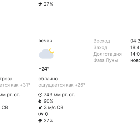
27%
вечер
Восход
04:
Заход
18:4
Долгота дня
14:0
Фаза Луны
нов
+24°
гроза
облачно
тся как +31°
ощущается как +26°
м рт. ст.
743 мм рт. ст.
90%
с СВ
3 м/с СВ
0
27%