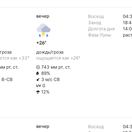
вечер
Восход
04:
Заход
18:4
Долгота дня
14:0
Фаза Луны
рас
+26°
гроза
дождь/гроза
тся как +33°
ощущается как +26°
м рт. ст.
743 мм рт. ст.
89%
с В-СВ
3 м/с СВ
0
12%
вечер
Восход
04: