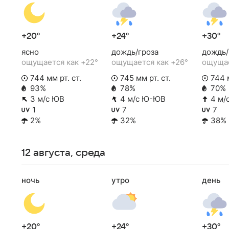
+20°
+24°
+30°
ясно
дождь/гроза
дождь/
ощущается как +22°
ощущается как +26°
ощущае
744 мм рт. ст.
745 мм рт. ст.
744 м
93%
78%
70%
3 м/с ЮВ
4 м/с Ю-ЮВ
4 м/
1
7
7
2%
32%
38%
12 августа, среда
ночь
утро
день
+20°
+24°
+30°