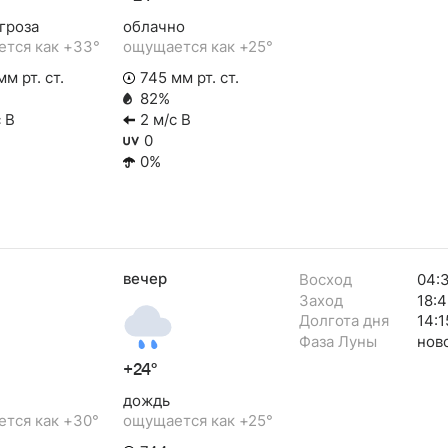
гроза
облачно
тся как +33°
ощущается как +25°
м рт. ст.
745 мм рт. ст.
82%
 В
2 м/с В
0
0%
вечер
Восход
04:
Заход
18:4
Долгота дня
14:1
Фаза Луны
нов
+24°
дождь
тся как +30°
ощущается как +25°