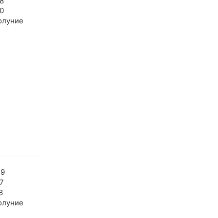
8
0
олуние
29
7
8
олуние