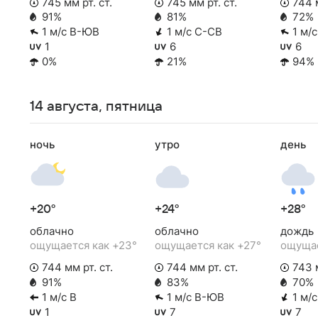
745 мм рт. ст.
745 мм рт. ст.
744 м
91%
81%
72%
1 м/с В-ЮВ
1 м/с С-СВ
1 м/
1
6
6
0%
21%
94%
14 августа, пятница
ночь
утро
день
+20°
+24°
+28°
облачно
облачно
дождь
ощущается как +23°
ощущается как +27°
ощущае
744 мм рт. ст.
744 мм рт. ст.
743 м
91%
83%
70%
1 м/с В
1 м/с В-ЮВ
1 м/
1
7
7