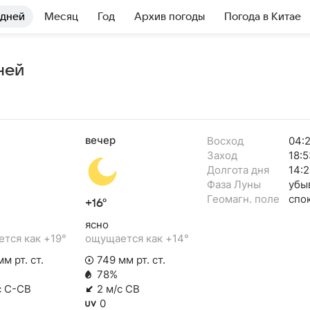
 дней
Месяц
Год
Архив погоды
Погода в Китае
ней
вечер
Восход
04:
Заход
18:5
Долгота дня
14:2
Фаза Луны
убы
Геомагн. поле
спо
+16°
ясно
тся как +19°
ощущается как +14°
м рт. ст.
749 мм рт. ст.
78%
с С-СВ
2 м/с СВ
0