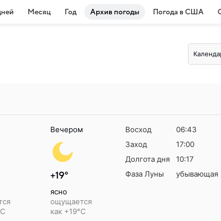
дней
Месяц
Год
Архив погоды
Погода в США
Календа
Вечером
Восход
06:43
Заход
17:00
Долгота дня
10:17
Фаза Луны
убывающая
+19°
ясно
тся
ощущается
°C
как +19°C