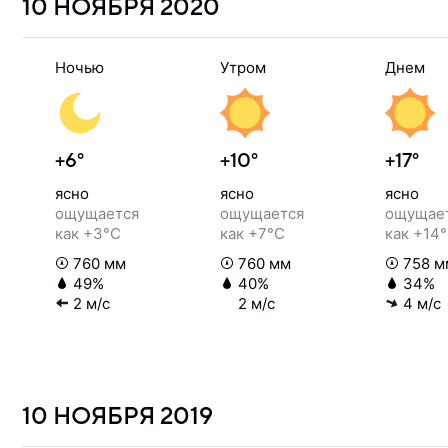
10 НОЯБРЯ
2020
Ночью
Утром
Днем
+6°
+10°
+17°
ясно
ясно
ясно
ощущается
ощущается
ощущае
как +3°C
как +7°C
как +14
760 мм
760 мм
758 м
49%
40%
34%
2 м/с
2 м/с
4 м/с
10 НОЯБРЯ
2019