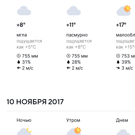
+8°
+11°
+17°
мгла
пасмурно
малообл
ощущается
ощущается
ощущае
как +5°C
как +8°C
как +15
755 мм
755 мм
753 м
31%
28%
39%
2 м/с
2 м/с
3 м/с
10 НОЯБРЯ
2017
Ночью
Утром
Днем