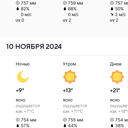
757 мм
759 мм
757 м
82%
68%
50%
0 м/с
0 м/с
2 м/с
0
2
2
10 НОЯБРЯ
2024
Ночью
Утром
Днем
+9°
+13°
+21°
ясно
ясно
ясно
ощущается
ощущается
ощущае
как +7°C
как +11°C
как +18
754 мм
755 мм
754 м
57%
44%
38%