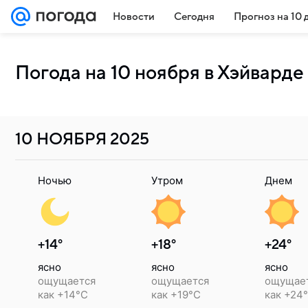
Новости
Сегодня
Прогноз на 10 
Погода на 10 ноября в Хэйварде
10 НОЯБРЯ
2025
Ночью
Утром
Днем
+14°
+18°
+24°
ясно
ясно
ясно
ощущается
ощущается
ощущае
как +14°C
как +19°C
как +24