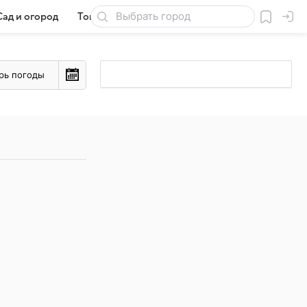
Сад и огород
Товары для дачи
рь погоды