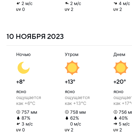
2 м/с
2 м/с
4 м/с
0
2
2
10 НОЯБРЯ
2023
Ночью
Утром
Днем
+8°
+13°
+20°
ясно
ясно
ясно
ощущается
ощущается
ощущае
как +6°C
как +13°C
как +17
757 мм
758 мм
756 м
87%
62%
40%
3 м/с
0 м/с
5 м/с
0
2
2