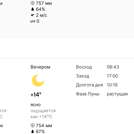
м
757 мм
64%
2 м/с
0
Вечером
Восход
06:43
Заход
17:00
Долгота дня
10:16
Фаза Луны
растущая
+14°
ясно
тся
ощущается
°C
как +14°C
м
754 мм
67%