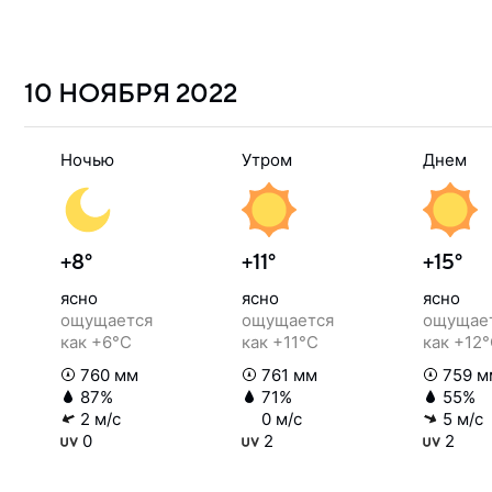
10 НОЯБРЯ
2022
Ночью
Утром
Днем
+8°
+11°
+15°
ясно
ясно
ясно
ощущается
ощущается
ощущае
как +6°C
как +11°C
как +12
760 мм
761 мм
759 м
87%
71%
55%
2 м/с
0 м/с
5 м/с
0
2
2