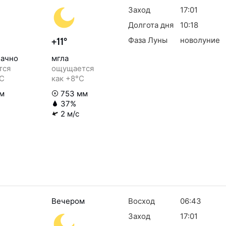
Заход
17:01
Долгота дня
10:18
Фаза Луны
новолуние
+11°
ачно
мгла
тся
ощущается
°C
как +8°C
м
753 мм
37%
2 м/с
Вечером
Восход
06:43
Заход
17:01