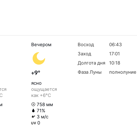
Вечером
Восход
06:43
Заход
17:01
Долгота дня
10:18
Фаза Луны
полнолуние
+9°
ясно
тся
ощущается
°C
как +6°C
м
758 мм
71%
3 м/с
0