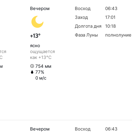
Вечером
Восход
06:43
Заход
17:01
Долгота дня
10:18
Фаза Луны
полнолуние
+13°
ясно
тся
ощущается
°C
как +13°C
м
754 мм
77%
0 м/с
Вечером
Восход
06:43