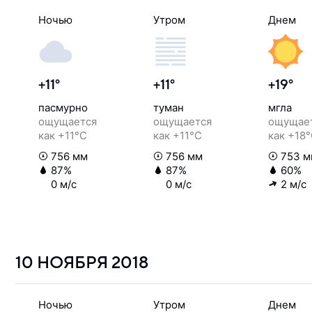
Ночью
Утром
Днем
+11°
+11°
+19°
пасмурно
туман
мгла
ощущается
ощущается
ощущае
как +11°C
как +11°C
как +18
756 мм
756 мм
753 м
87%
87%
60%
0 м/с
0 м/с
2 м/с
10 НОЯБРЯ
2018
Ночью
Утром
Днем