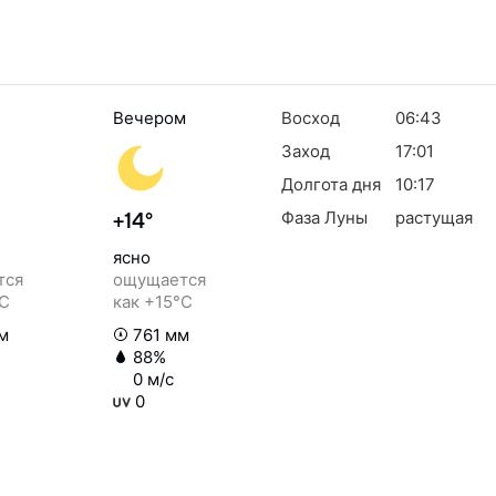
Вечером
Восход
06:43
Заход
17:01
Долгота дня
10:17
Фаза Луны
растущая
+14°
ясно
тся
ощущается
°C
как +15°C
м
761 мм
88%
0 м/с
0