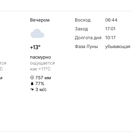
Вечером
Восход
06:44
Заход
17:01
Долгота дня
10:17
Фаза Луны
убывающая
+13°
пасмурно
тся
ощущается
°C
как +11°C
м
757 мм
77%
3 м/с