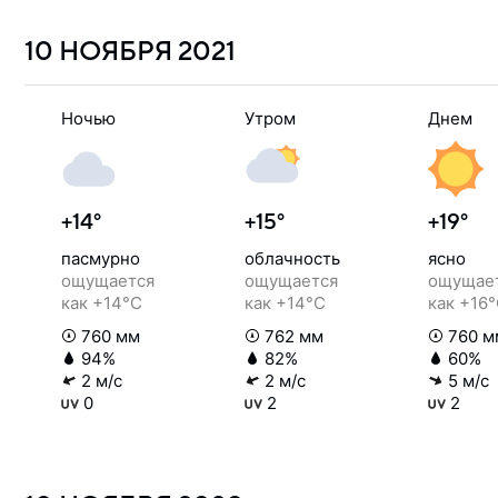
10 НОЯБРЯ
2021
Ночью
Утром
Днем
+14°
+15°
+19°
пасмурно
облачность
ясно
ощущается
ощущается
ощущае
как +14°C
как +14°C
как +16
760 мм
762 мм
760 м
94%
82%
60%
2 м/с
2 м/с
5 м/с
0
2
2