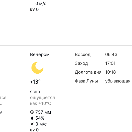
0 м/с
0
Вечером
Восход
06:43
Заход
17:01
Долгота дня
10:18
Фаза Луны
убывающая
+13°
ясно
тся
ощущается
°C
как +10°C
м
757 мм
54%
3 м/с
0