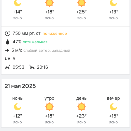
+14°
+18°
+25°
+13°
ясно
ясно
ясно
ясно
750 мм рт. ст.
пониженное
47%
оптимальная
5 м/с
слабый ветер
, западный
5
05:53
20:16
21 мая 2025
ночь
утро
день
вечер
+12°
+18°
+23°
+15°
ясно
ясно
ясно
ясно