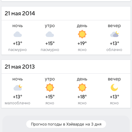
21 мая 2014
ночь
утро
день
вечер
+13°
+15°
+19°
+13°
пасмурно
пасмурно
ясно
облачно
21 мая 2013
ночь
утро
день
вечер
+13°
+15°
+18°
+13°
малооблачно
ясно
ясно
ясно
Прогноз погоды в Хэйварде на 3 дня