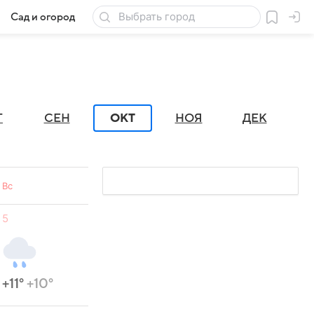
Сад и огород
Товары для дачи
Г
СЕН
ОКТ
НОЯ
ДЕК
Вс
5
+11°
+10°