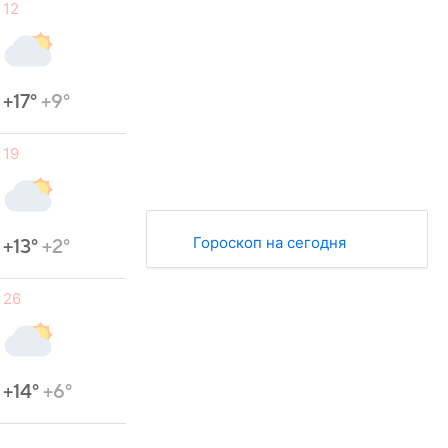
12
+17°
+9°
19
Гороскоп на сегодня
+13°
+2°
26
+14°
+6°