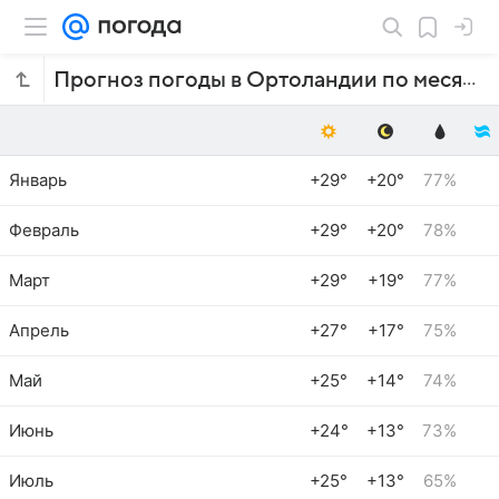
Прогноз погоды в Ортоландии по месяцам
Январь
+29°
+20°
77%
Февраль
+29°
+20°
78%
Март
+29°
+19°
77%
Апрель
+27°
+17°
75%
Май
+25°
+14°
74%
Июнь
+24°
+13°
73%
Июль
+25°
+13°
65%