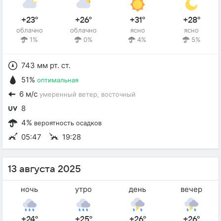
+23°
+26°
+31°
+28°
облачно
облачно
ясно
ясно
1%
0%
4%
5%
743 мм рт. ст.
51%
оптимальная
6 м/с
умеренный ветер
, восточный
8
4%
вероятность осадков
05:47
19:28
13 августа 2025
ночь
утро
день
вечер
+24°
+25°
+26°
+26°