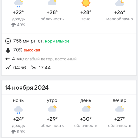
+22°
+28°
+28°
+26°
дождь
облачность
ясно
малооблачно
49%
756 мм рт. ст.
нормальное
70%
высокая
4 м/с
слабый ветер
, восточный
04:56
17:44
14 ноября 2024
ночь
утро
день
вечер
+24°
+29°
+30°
+27°
дождь
облачность
облачность
облачность
99%