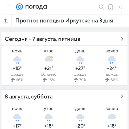
Прогноз погоды в Иркутске на 3 дня
Сегодня - 7 августа, пятница
ночь
утро
день
вечер
+15°
+21°
+27°
+24°
дождь
облачно
дождь
дождь
66%
15%
79%
56%
8 августа, суббота
ночь
утро
день
вечер
+17°
+18°
+20°
+18°