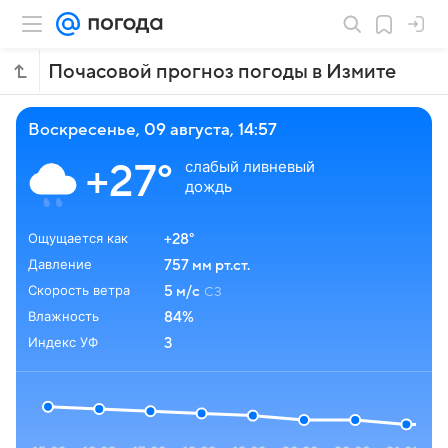
Почасовой прогноз погоды в Измите
воскресенье, 09 августа, 14:57
слабый ливневый
+27°
дождь
Ощущается как
+28°
Давление
757 мм рт.ст.
Скорость ветра
5 м/с
СЗ
Влажность
84%
Индекс УФ
3