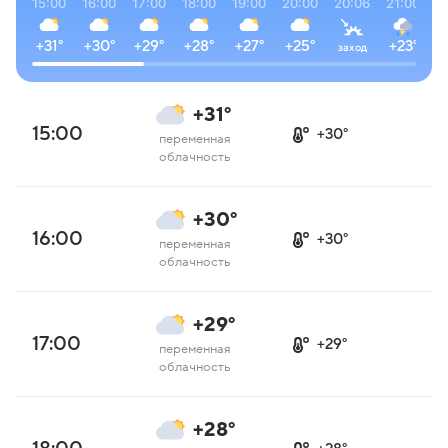
15:00
16:00
17:00
18:00
19:00
20:00
20:06
21:00
2
+31°
+30°
+29°
+28°
+27°
+25°
+23°
+
заход
+31°
15:00
+30°
переменная
облачность
+30°
16:00
+30°
переменная
облачность
+29°
17:00
+29°
переменная
облачность
+28°