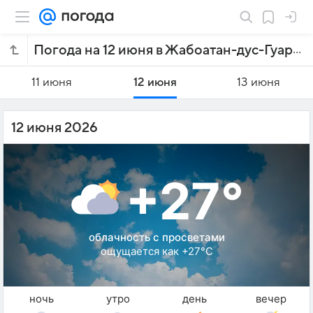
Погода на 12 июня в Жабоатан-дус-Гуарараписе
11 июня
12 июня
13 июня
12 июня 2026
+27°
облачность с просветами
ощущается как +27°C
ночь
утро
день
вечер