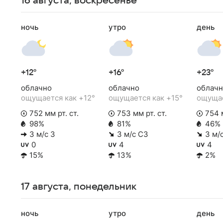
16 августа, воскресенье
ночь
утро
день
+12°
+16°
+23°
облачно
облачно
облачн
ощущается как +12°
ощущается как +15°
ощущае
752 мм рт. ст.
753 мм рт. ст.
754 м
98%
81%
46%
3 м/с З
3 м/с СЗ
3 м/
0
4
4
15%
13%
2%
17 августа, понедельник
ночь
утро
день