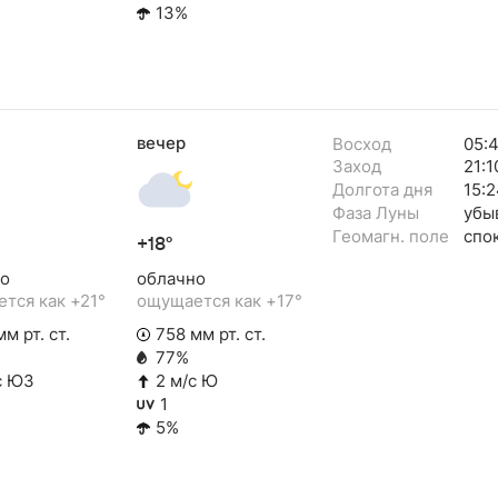
13%
вечер
Восход
05:
Заход
21:1
Долгота дня
15:2
Фаза Луны
убы
Геомагн. поле
спо
+18°
о
облачно
тся как +21°
ощущается как +17°
м рт. ст.
758 мм рт. ст.
77%
с ЮЗ
2 м/с Ю
1
5%