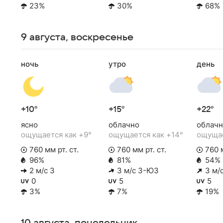
23%
30%
68%
9 августа, воскресенье
ночь
утро
день
+10°
+15°
+22°
ясно
облачно
облачн
ощущается как +9°
ощущается как +14°
ощущае
760 мм рт. ст.
760 мм рт. ст.
760 м
96%
81%
54%
2 м/с З
3 м/с З-ЮЗ
3 м/
0
5
5
3%
7%
19%