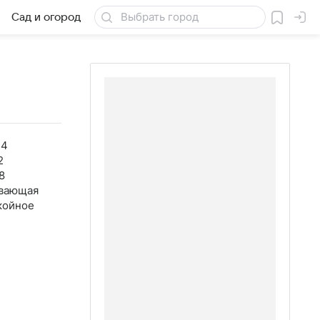
Сад и огород
Товары для дачи
44
2
8
вающая
койное