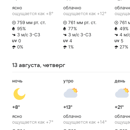
ясно
облачно
облачн
ощущается как +8°
ощущается как +12°
ощущае
759 мм рт. ст.
761 мм рт. ст.
761 м
95%
77%
49%
3 м/с З-СЗ
3 м/с З-СЗ
4 м/
0
4
5
0%
1%
27%
13 августа, четверг
ночь
утро
день
+8°
+13°
+21°
ясно
облачно
облачн
ощущается как +7°
ощущается как +14°
ощущае