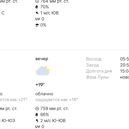
м рт. ст.
764 мм рт. ст.
70%
с С
1 м/с ЮВ
0
0%
вечер
Восход
05:
Заход
20:
Долгота дня
15:0
Фаза Луны
нов
+19°
о
облачно
тся как +21°
ощущается как +16°
м рт. ст.
759 мм рт. ст.
66%
с Ю-ЮЗ
2 м/с Ю-ЮВ
0