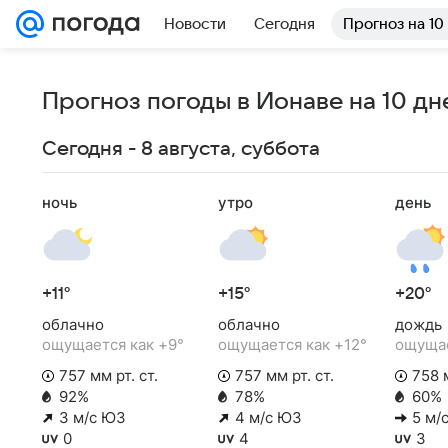
Новости
Сегодня
Прогноз на 10
Прогноз погоды в Ионаве на 10 дн
Сегодня - 8 августа, суббота
ночь
утро
день
+11°
+15°
+20°
облачно
облачно
дождь
ощущается как +9°
ощущается как +12°
ощущае
757 мм рт. ст.
757 мм рт. ст.
758 м
92%
78%
60%
3 м/с ЮЗ
4 м/с ЮЗ
5 м/с
0
4
3