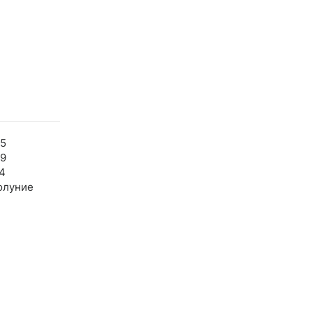
55
59
4
олуние