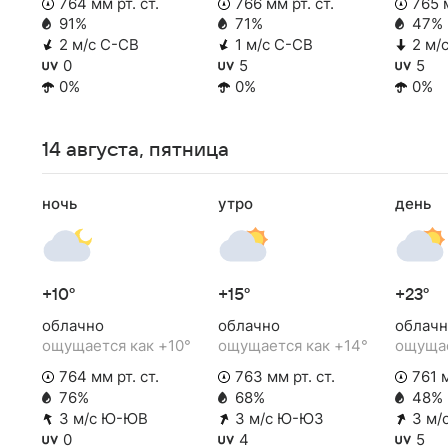
764 мм рт. ст.
766 мм рт. ст.
765 м
91%
71%
47%
2 м/с С-СВ
1 м/с С-СВ
2 м/
0
5
5
0%
0%
0%
14 августа, пятница
ночь
утро
день
+10°
+15°
+23°
облачно
облачно
облачн
ощущается как +10°
ощущается как +14°
ощущае
764 мм рт. ст.
763 мм рт. ст.
761 м
76%
68%
48%
3 м/с Ю-ЮВ
3 м/с Ю-ЮЗ
3 м/
0
4
5