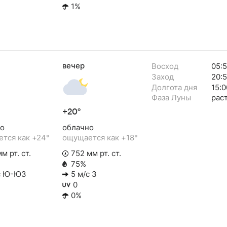
1%
вечер
Восход
05:
Заход
20:
Долгота дня
15:0
Фаза Луны
рас
+20°
о
облачно
тся как +24°
ощущается как +18°
м рт. ст.
752 мм рт. ст.
75%
с Ю-ЮЗ
5 м/с З
0
0%