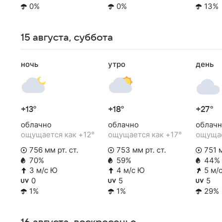
0%
0%
13%
15 августа, суббота
ночь
утро
день
+13°
+18°
+27°
облачно
облачно
облачн
ощущается как +12°
ощущается как +17°
ощущае
756 мм рт. ст.
753 мм рт. ст.
751 м
70%
59%
44%
3 м/с Ю
4 м/с Ю
5 м/
0
5
5
1%
1%
29%