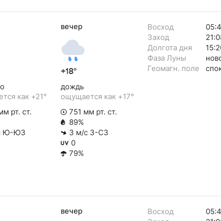
вечер
Восход
05:
Заход
21:0
Долгота дня
15:2
Фаза Луны
нов
Геомагн. поле
спо
+18°
о
дождь
тся как +21°
ощущается как +17°
м рт. ст.
751 мм рт. ст.
89%
с Ю-ЮЗ
3 м/с З-СЗ
0
79%
вечер
Восход
05: