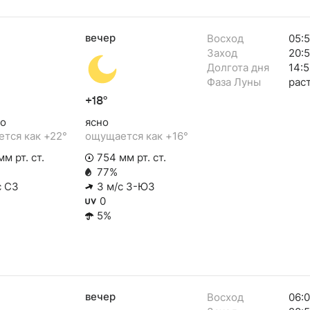
вечер
Восход
05:
Заход
20:
Долгота дня
14:5
Фаза Луны
рас
+18°
о
ясно
тся как +22°
ощущается как +16°
м рт. ст.
754 мм рт. ст.
77%
с СЗ
3 м/с З-ЮЗ
0
5%
вечер
Восход
06:0