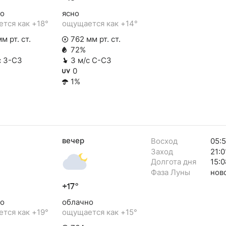
о
ясно
тся как +18°
ощущается как +14°
м рт. ст.
762 мм рт. ст.
72%
с З-СЗ
3 м/с С-СЗ
0
1%
вечер
Восход
05:
Заход
21:0
Долгота дня
15:0
Фаза Луны
нов
+17°
о
облачно
тся как +19°
ощущается как +15°