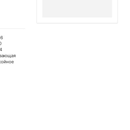
46
0
4
вающая
койное