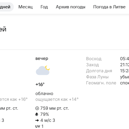
 дней
Месяц
Год
Архив погоды
Погода в Литве
ей
вечер
Восход
05:
Заход
21:1
Долгота дня
15:2
Фаза Луны
убы
Геомагн. поле
спо
+16°
облачно
тся как +16°
ощущается как +14°
м рт. ст.
759 мм рт. ст.
79%
 З
4 м/с З
1