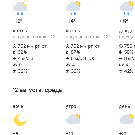
+12°
+14°
+19°
дождь
дождь
дождь
ощущается как +12°
ощущается как +12°
ощущае
752 мм рт. ст.
752 мм рт. ст.
753 м
92%
87%
58%
4 м/с З
6 м/с З-ЮЗ
8 м/с
0
4
4
32%
32%
42%
12 августа, среда
ночь
утро
день
+9°
+14°
+21°