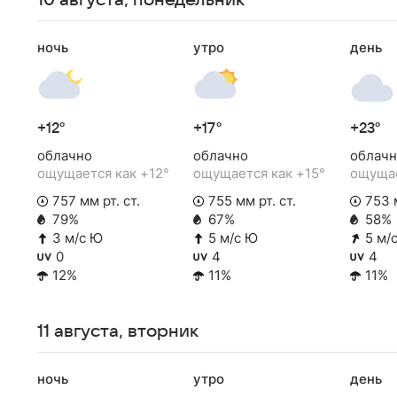
10 августа, понедельник
ночь
утро
день
+12°
+17°
+23°
облачно
облачно
облачн
ощущается как +12°
ощущается как +15°
ощущае
757 мм рт. ст.
755 мм рт. ст.
753 м
79%
67%
58%
3 м/с Ю
5 м/с Ю
5 м/
0
4
4
12%
11%
11%
11 августа, вторник
ночь
утро
день