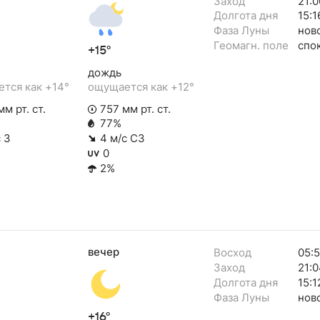
Заход
21:0
Долгота дня
15:1
Фаза Луны
нов
Геомагн. поле
спо
+15°
дождь
тся как +14°
ощущается как +12°
м рт. ст.
757 мм рт. ст.
77%
 З
4 м/с СЗ
0
2%
вечер
Восход
05:5
Заход
21:0
Долгота дня
15:1
Фаза Луны
нов
+16°