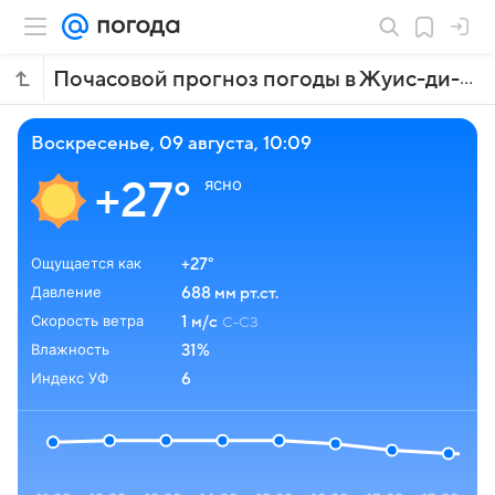
Почасовой прогноз погоды в Жуис-ди-Форе
воскресенье, 09 августа, 10:09
ясно
+27°
Ощущается как
+27°
Давление
688 мм рт.ст.
Скорость ветра
1 м/с
С-СЗ
Влажность
31%
Индекс УФ
6