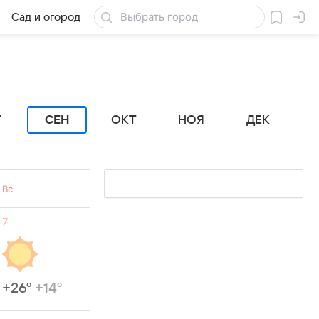
Сад и огород
Товары для дачи
СЕН
Г
ОКТ
НОЯ
ДЕК
Вс
7
+26°
+14°