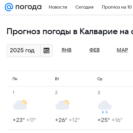
Новости
Сегодня
Прогноз на 10
Прогноз погоды в Калварие на 
2025 год
ЯНВ
ФЕВ
МАР
Пн
Вт
Ср
1
2
3
+23°
+11°
+26°
+12°
+25°
+16°